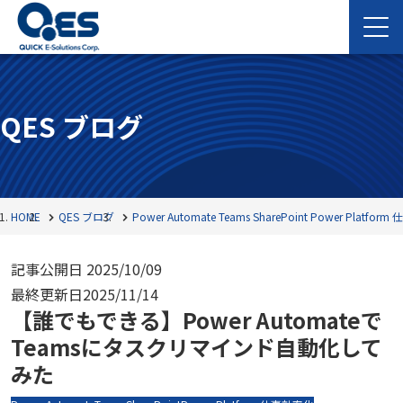
QES ブログ
HOME
QES ブログ
Power Automate
Teams
SharePoint
Power Platform
仕
記事公開日
2025/10/09
最終更新日
2025/11/14
【誰でもできる】Power Automateで
Teamsにタスクリマインド自動化して
みた