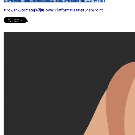
Power Automate
Teams
SharePoint
Power Platform
仕事効率化
Power Automate作例
Power Platform
Teams
SharePoint