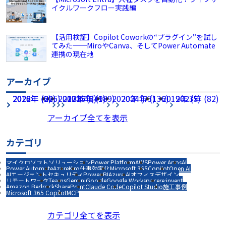
イクルワークフロー実践編
【活用検証】Copilot Coworkの“プラグイン”を試し
てみた──MiroやCanva、そしてPower Automate
連携の現在地
アーカイブ
2026年 (225)
2022年 (60)
2018年 (2)
2017年 (8)
2021年 (49)
2025年 (189)
2020年 (73)
2024年 (136)
2019年 (5)
2023年 (82)
アーカイブ全てを表示
カテゴリ
マイクロソフトソリューション
Power Platform
AWS
Power Apps
AI
Power Automate
Azure
Kiro
仕事効率化
Microsoft 365
Copilot
Open AI
AIエージェント
セキュリティ
Power BI
Azure AI
オフィスデザイン
リモートワーク
Teams
Gemini
Google
Google Workspace
re:invent
Amazon Bedrock
SharePoint
Claude Code
Copilot Studio
施工事例
Microsoft 365 Copilot
MCP
カテゴリ全てを表示