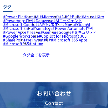
タグ
Power Platform
AI
Microsoft
AWS
Build
Azure
Kiro
PowerApps作例
Dataverse
AIエージェント
Microsoft Copilot
AI初心者向け
Miura
OpenAI
Microsoft Entra
Yamatoya
Power Automate作例
Power Apps
Teams
Gemini
Google
セキュリティ
Google Workspace
Copilot for Microsoft 365
SharePoint
re:Invent
C#
Microsoft 365 Apps
Microsoft365
Intune
タグ全てを表示
お問い合わせ
Contact