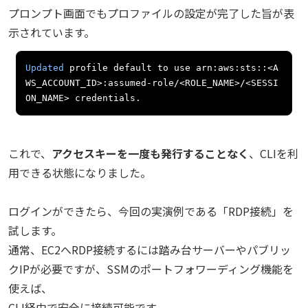
プロンプト画面でもプロファイルの設定が完了した旨が表
示されています。
Updated
 profile default to use arn
:
aws
:
sts
::<
A
WS_ACCOUNT_ID
>:
assumed
-
role
/<
ROLE_NAME
>/<
SESSI
ON_NAME
>
 credentials
.
これで、
アクセスキーを一度も発行することなく
、CLIを利
用できる状態になりました。
ログインができたら、今回の実演例である「RDP接続」を
試します。
通常、EC2へRDP接続するには踏み台サーバーやパブリッ
クIPが必要ですが、SSMのポートフォワーディング機能を
使えば、
CLI経由で安全に接続可能です。