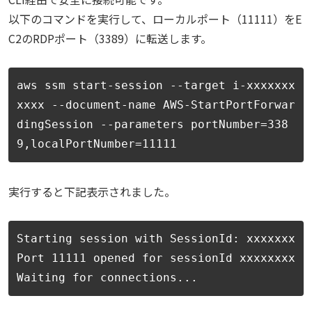
以下のコマンドを実行して、ローカルポート（11111）をE
C2のRDPポート（3389）に転送します。
aws ssm start-session --target i-xxxxxxx
xxxx --document-name AWS-StartPortForwar
dingSession --parameters portNumber=338
9,localPortNumber=11111
実行すると下記表示されました。
Starting session with SessionId: xxxxxxxxxx
Port 11111 opened for sessionId xxxxxxxxxxx