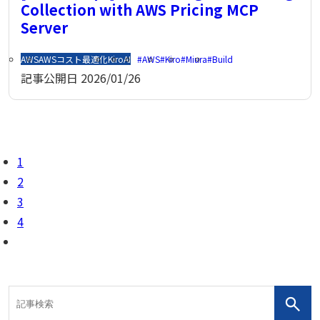
Collection with AWS Pricing MCP
Server
AWS
AWSコスト最適化
Kiro
AI
AWS
Kiro
Miura
Build
記事公開日
2026/01/26
1
2
3
4