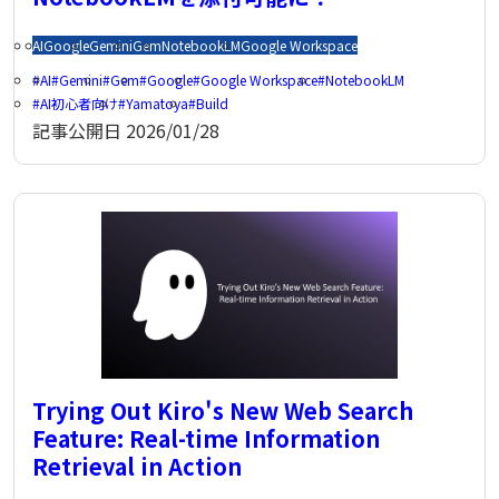
AI
Google
Gemini
Gem
NotebookLM
Google Workspace
AI
Gemini
Gem
Google
Google Workspace
NotebookLM
AI初心者向け
Yamatoya
Build
記事公開日
2026/01/28
Trying Out Kiro's New Web Search
Feature: Real-time Information
Retrieval in Action