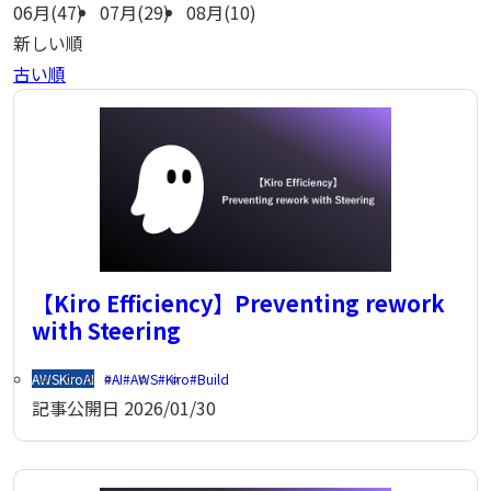
06月(47)
07月(29)
08月(10)
新しい順
古い順
【Kiro Efficiency】Preventing rework
with Steering
AWS
Kiro
AI
AI
AWS
Kiro
Build
記事公開日
2026/01/30