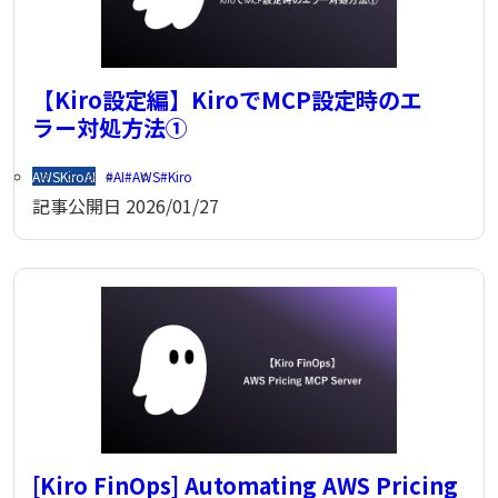
【Kiro設定編】KiroでMCP設定時のエ
ラー対処方法①
AWS
Kiro
AI
AI
AWS
Kiro
記事公開日
2026/01/27
[Kiro FinOps] Automating AWS Pricing