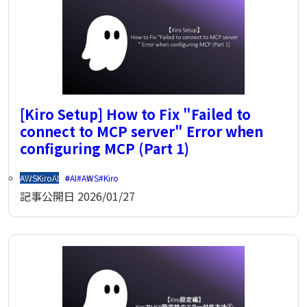
[Kiro Setup] How to Fix "Failed to
connect to MCP server" Error when
configuring MCP (Part 1)
AWS
Kiro
AI
AI
AWS
Kiro
記事公開日
2026/01/27