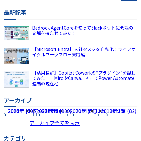
最新記事
Bedrock AgentCoreを使ってSlackボットに会話の
文脈を持たせてみた！
【Microsoft Entra】入社タスクを自動化！ライフサ
イクルワークフロー実践編
【活用検証】Copilot Coworkの“プラグイン”を試し
てみた──MiroやCanva、そしてPower Automate
連携の現在地
アーカイブ
2026年 (225)
2022年 (60)
2018年 (2)
2017年 (8)
2021年 (49)
2025年 (189)
2020年 (73)
2024年 (136)
2019年 (5)
2023年 (82)
アーカイブ全てを表示
カテゴリ