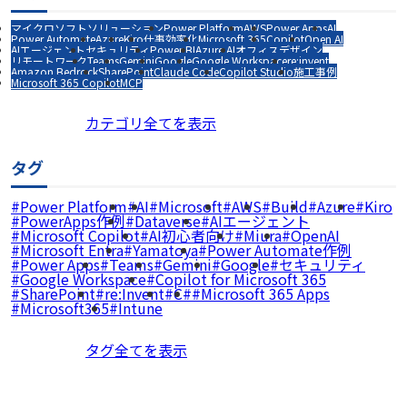
マイクロソフトソリューション
Power Platform
AWS
Power Apps
AI
Power Automate
Azure
Kiro
仕事効率化
Microsoft 365
Copilot
Open AI
AIエージェント
セキュリティ
Power BI
Azure AI
オフィスデザイン
リモートワーク
Teams
Gemini
Google
Google Workspace
re:invent
Amazon Bedrock
SharePoint
Claude Code
Copilot Studio
施工事例
Microsoft 365 Copilot
MCP
カテゴリ全てを表示
タグ
Power Platform
AI
Microsoft
AWS
Build
Azure
Kiro
PowerApps作例
Dataverse
AIエージェント
Microsoft Copilot
AI初心者向け
Miura
OpenAI
Microsoft Entra
Yamatoya
Power Automate作例
Power Apps
Teams
Gemini
Google
セキュリティ
Google Workspace
Copilot for Microsoft 365
SharePoint
re:Invent
C#
Microsoft 365 Apps
Microsoft365
Intune
タグ全てを表示