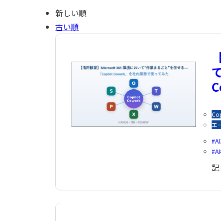
新しい順
古い順
【
Cop
エ
A
A
記