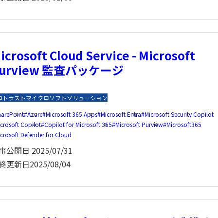
icrosoft Cloud Service - Microsoft
urview 監査パッケージ
ロトラスト
マイクロソフトソリューション
harePoint
Azure
Microsoft 365 Apps
Microsoft Entra
Microsoft Security Copilot
crosoft Copilot
Copilot for Microsoft 365
Microsoft Purview
Microsoft365
crosoft Defender for Cloud
事公開日
2025/07/31
終更新日
2025/08/04