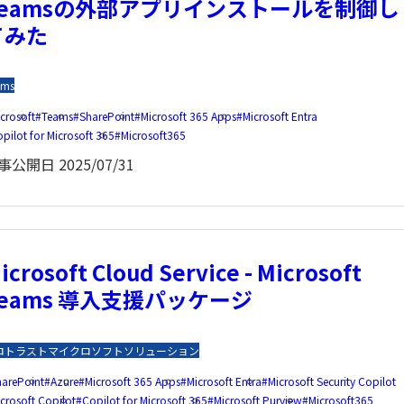
Teamsの外部アプリインストールを制御し
てみた
ams
crosoft
Teams
SharePoint
Microsoft 365 Apps
Microsoft Entra
pilot for Microsoft 365
Microsoft365
事公開日
2025/07/31
icrosoft Cloud Service - Microsoft
Teams 導入支援パッケージ
ロトラスト
マイクロソフトソリューション
harePoint
Azure
Microsoft 365 Apps
Microsoft Entra
Microsoft Security Copilot
crosoft Copilot
Copilot for Microsoft 365
Microsoft Purview
Microsoft365