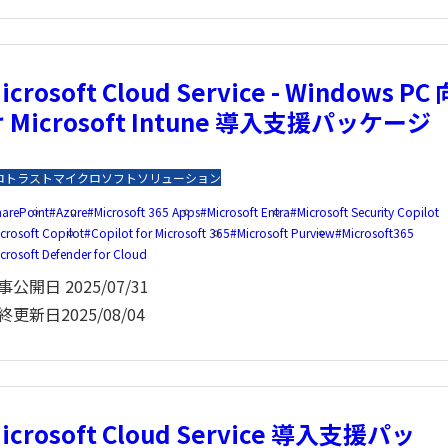
icrosoft Cloud Service - Windows PC 
 Microsoft Intune 導入支援パッケージ
ロトラスト
マイクロソフトソリューション
harePoint
Azure
Microsoft 365 Apps
Microsoft Entra
Microsoft Security Copilot
crosoft Copilot
Copilot for Microsoft 365
Microsoft Purview
Microsoft365
crosoft Defender for Cloud
事公開日
2025/07/31
終更新日
2025/08/04
icrosoft Cloud Service 導入支援パッ