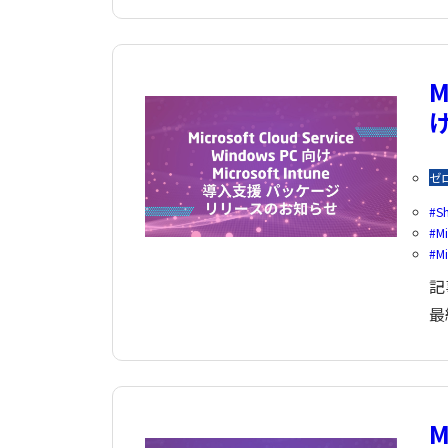
M
け
ゼ
S
Mi
Mi
記
最
M