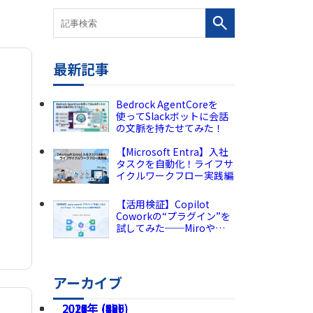
最新記事
Bedrock AgentCoreを
使ってSlackボットに会話
の文脈を持たせてみた！
【Microsoft Entra】入社
タスクを自動化！ライフサ
イクルワークフロー実践編
【活用検証】Copilot
Coworkの“プラグイン”を
試してみた──Miroや
Canva、そしてPower
Automate連携の現在地
アーカイブ
2026年 (225)
2025年 (189)
2024年 (136)
2023年 (82)
2022年 (60)
2021年 (49)
2020年 (73)
2019年 (5)
2018年 (2)
2017年 (8)