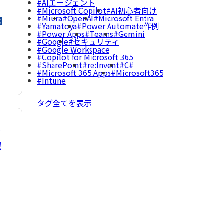
AIエージェント
Microsoft Copilot
AI初心者向け
Miura
OpenAI
Microsoft Entra
ス
Yamatoya
Power Automate作例
Power Apps
Teams
Gemini
Google
セキュリティ
Google Workspace
Copilot for Microsoft 365
SharePoint
re:Invent
C#
Microsoft 365 Apps
Microsoft365
Intune
タグ全てを表示
で
！