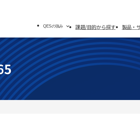
課題/目的から探す
製品・
QESの強み
QESの強み
システムソリューション
65
オフィスソリューション