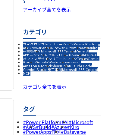
アーカイブ全てを表示
カテゴリ
マイクロソフトソリューション
Power Platform
AWS
Power Apps
AI
Power Automate
Azure
Kiro
仕事効率化
Microsoft 365
Copilot
Open AI
AIエージェント
セキュリティ
Power BI
Azure AI
オフィスデザイン
リモートワーク
Teams
Gemini
Google
Google Workspace
re:invent
Amazon Bedrock
SharePoint
Claude Code
Copilot Studio
施工事例
Microsoft 365 Copilot
MCP
カテゴリ全てを表示
タグ
Power Platform
AI
Microsoft
AWS
Build
Azure
Kiro
PowerApps作例
Dataverse