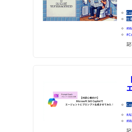
Cop
仕
Mi
Co
記
【
Cop
A
M
記