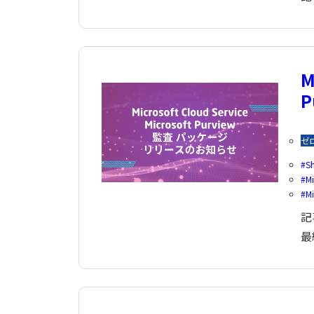
M
P
ゼ
S
Mi
Mi
記
最