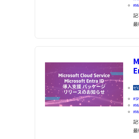
Mi
記
最
M
E
ゼ
S
Mi
Mi
記
最