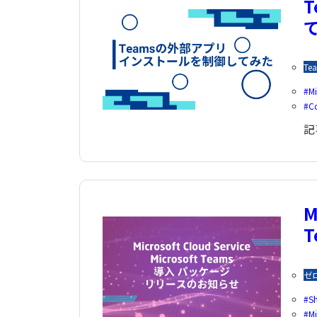
Te
Mi
Co
記
M
ゼ
S
Mi