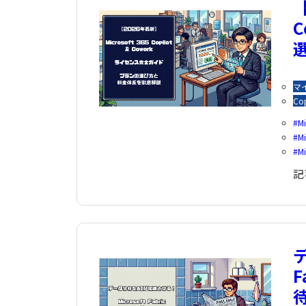
【
マ
Co
Mi
M
M
記
デ
F