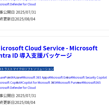
crosoft Defender for Cloud
事公開日
2025/07/31
終更新日
2025/08/04
icrosoft Cloud Service - Microsoft
ntra ID 導入支援パッケージ
ロトラスト
マイクロソフトソリューション
harePoint
Azure
Microsoft 365 Apps
Microsoft Entra
Microsoft Security Copilot
crosoft Copilot
Copilot for Microsoft 365
Microsoft Purview
Microsoft365
crosoft Defender for Cloud
事公開日
2025/07/31
終更新日
2025/08/04