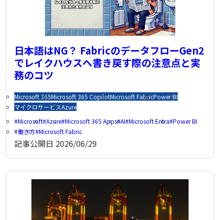
日本語はNG？ FabricのデータフローGen2
でレイクハウスへ書き戻す際の注意点と実
務のコツ
Microsoft 365
Microsoft 365 Copilot
Microsoft Fabric
Power BI
マイクロサービス
Azure
Microsoft
Azure
Microsoft 365 Apps
AI
Microsoft Entra
Power BI
働き方
Microsoft Fabric
記事公開日
2026/06/29