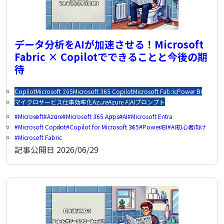
データ分析をAIが加速させる！Microsoft
Fabric × Copilotでできることと今後の期
待
Copilot
Microsoft 365
Microsoft 365 Copilot
Microsoft Fabric
Power BI
マイクロサービス
仕事効率化
Azure
Azure AI
AI
プロンプト
Microsoft
Azure
Microsoft 365 Apps
AI
Microsoft Entra
Microsoft Copilot
Copilot for Microsoft 365
Power BI
AI初心者向け
Microsoft Fabric
記事公開日
2026/06/29