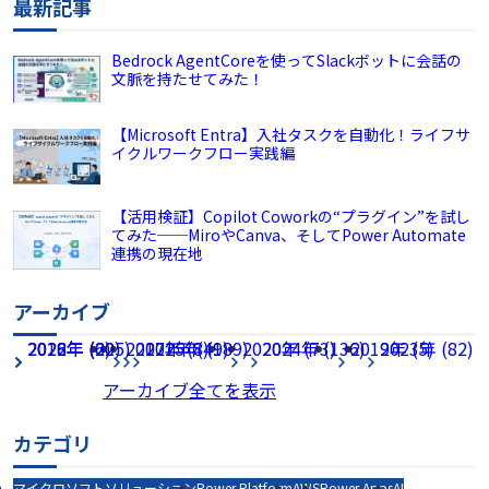
最新記事
Bedrock AgentCoreを使ってSlackボットに会話の
文脈を持たせてみた！
【Microsoft Entra】入社タスクを自動化！ライフサ
イクルワークフロー実践編
【活用検証】Copilot Coworkの“プラグイン”を試し
てみた──MiroやCanva、そしてPower Automate
連携の現在地
アーカイブ
2026年 (225)
2022年 (60)
2018年 (2)
2017年 (8)
2021年 (49)
2025年 (189)
2020年 (73)
2024年 (136)
2019年 (5)
2023年 (82)
アーカイブ全てを表示
カテゴリ
マイクロソフトソリューション
Power Platform
AWS
Power Apps
AI