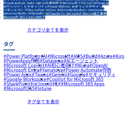
Power Automate
Azure
Kiro
仕事効率化
Microsoft 365
Copilot
Open AI
AIエージェント
セキュリティ
Power BI
Azure AI
オフィスデザイン
リモートワーク
Teams
Gemini
Google
Google Workspace
re:invent
Amazon Bedrock
SharePoint
Claude Code
Copilot Studio
施工事例
Microsoft 365 Copilot
MCP
カテゴリ全てを表示
タグ
Power Platform
AI
Microsoft
AWS
Build
Azure
Kiro
PowerApps作例
Dataverse
AIエージェント
Microsoft Copilot
AI初心者向け
Miura
OpenAI
Microsoft Entra
Yamatoya
Power Automate作例
Power Apps
Teams
Gemini
Google
セキュリティ
Google Workspace
Copilot for Microsoft 365
SharePoint
re:Invent
C#
Microsoft 365 Apps
Microsoft365
Intune
タグ全てを表示