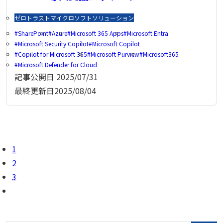
ゼロトラスト
マイクロソフトソリューション
SharePoint
Azure
Microsoft 365 Apps
Microsoft Entra
Microsoft Security Copilot
Microsoft Copilot
Copilot for Microsoft 365
Microsoft Purview
Microsoft365
Microsoft Defender for Cloud
記事公開日
2025/07/31
最終更新日
2025/08/04
1
2
3