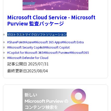
Microsoft Cloud Service - Microsoft
Purview 監査パッケージ
ゼロトラスト
マイクロソフトソリューション
SharePoint
Azure
Microsoft 365 Apps
Microsoft Entra
Microsoft Security Copilot
Microsoft Copilot
Copilot for Microsoft 365
Microsoft Purview
Microsoft365
Microsoft Defender for Cloud
記事公開日
2025/07/31
最終更新日
2025/08/04