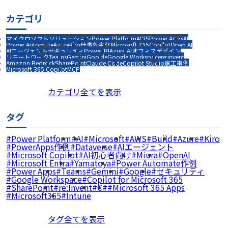
カテゴリ
マイクロソフトソリューション
Power Platform
AWS
Power Apps
AI
Power Automate
Azure
Kiro
仕事効率化
Microsoft 365
Copilot
Open AI
AIエージェント
セキュリティ
Power BI
Azure AI
オフィスデザイン
リモートワーク
Teams
Gemini
Google
Google Workspace
re:invent
Amazon Bedrock
SharePoint
Claude Code
Copilot Studio
施工事例
Microsoft 365 Copilot
MCP
カテゴリ全てを表示
タグ
Power Platform
AI
Microsoft
AWS
Build
Azure
Kiro
PowerApps作例
Dataverse
AIエージェント
Microsoft Copilot
AI初心者向け
Miura
OpenAI
Microsoft Entra
Yamatoya
Power Automate作例
Power Apps
Teams
Gemini
Google
セキュリティ
Google Workspace
Copilot for Microsoft 365
SharePoint
re:Invent
C#
Microsoft 365 Apps
Microsoft365
Intune
タグ全てを表示