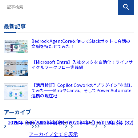
最新記事
Bedrock AgentCoreを使ってSlackボットに会話の
文脈を持たせてみた！
【Microsoft Entra】入社タスクを自動化！ライフサ
イクルワークフロー実践編
【活用検証】Copilot Coworkの“プラグイン”を試し
てみた──MiroやCanva、そしてPower Automate
連携の現在地
アーカイブ
2026年 (225)
2022年 (60)
2018年 (2)
2017年 (8)
2021年 (49)
2025年 (189)
2020年 (73)
2024年 (136)
2019年 (5)
2023年 (82)
アーカイブ全てを表示