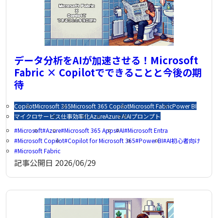
データ分析をAIが加速させる！Microsoft
Fabric × Copilotでできることと今後の期
待
Copilot
Microsoft 365
Microsoft 365 Copilot
Microsoft Fabric
Power BI
マイクロサービス
仕事効率化
Azure
Azure AI
AI
プロンプト
Microsoft
Azure
Microsoft 365 Apps
AI
Microsoft Entra
Microsoft Copilot
Copilot for Microsoft 365
Power BI
AI初心者向け
Microsoft Fabric
記事公開日
2026/06/29