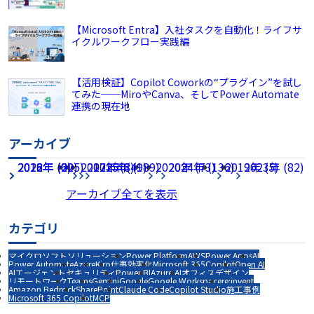
【Microsoft Entra】入社タスクを自動化！ライフサ
イクルワークフロー実践編
【活用検証】Copilot Coworkの“プラグイン”を試し
てみた──MiroやCanva、そしてPower Automate
連携の現在地
アーカイブ
2026年 (225)
2022年 (60)
2018年 (2)
2017年 (8)
2021年 (49)
2025年 (189)
2020年 (73)
2024年 (136)
2019年 (5)
2023年 (82)
アーカイブ全てを表示
カテゴリ
マイクロソフトソリューション
Power Platform
AWS
Power Apps
AI
Power Automate
Azure
Kiro
仕事効率化
Microsoft 365
Copilot
Open AI
AIエージェント
セキュリティ
Power BI
Azure AI
オフィスデザイン
リモートワーク
Teams
Gemini
Google
Google Workspace
re:invent
Amazon Bedrock
SharePoint
Claude Code
Copilot Studio
施工事例
Microsoft 365 Copilot
MCP