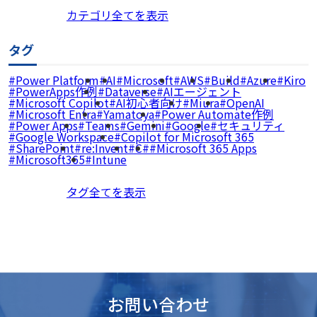
カテゴリ全てを表示
タグ
Power Platform
AI
Microsoft
AWS
Build
Azure
Kiro
PowerApps作例
Dataverse
AIエージェント
Microsoft Copilot
AI初心者向け
Miura
OpenAI
Microsoft Entra
Yamatoya
Power Automate作例
Power Apps
Teams
Gemini
Google
セキュリティ
Google Workspace
Copilot for Microsoft 365
SharePoint
re:Invent
C#
Microsoft 365 Apps
Microsoft365
Intune
タグ全てを表示
お問い合わせ