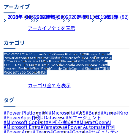
アーカイブ
2026年 (225)
2022年 (60)
2018年 (2)
2017年 (8)
2021年 (49)
2025年 (189)
2020年 (73)
2024年 (136)
2019年 (5)
2023年 (82)
アーカイブ全てを表示
カテゴリ
マイクロソフトソリューション
Power Platform
AWS
Power Apps
AI
Power Automate
Azure
Kiro
仕事効率化
Microsoft 365
Copilot
Open AI
AIエージェント
セキュリティ
Power BI
Azure AI
オフィスデザイン
リモートワーク
Teams
Gemini
Google
Google Workspace
re:invent
Amazon Bedrock
SharePoint
Claude Code
Copilot Studio
施工事例
Microsoft 365 Copilot
MCP
カテゴリ全てを表示
タグ
Power Platform
AI
Microsoft
AWS
Build
Azure
Kiro
PowerApps作例
Dataverse
AIエージェント
Microsoft Copilot
AI初心者向け
Miura
OpenAI
Microsoft Entra
Yamatoya
Power Automate作例
Power Apps
Teams
Gemini
Google
セキュリティ