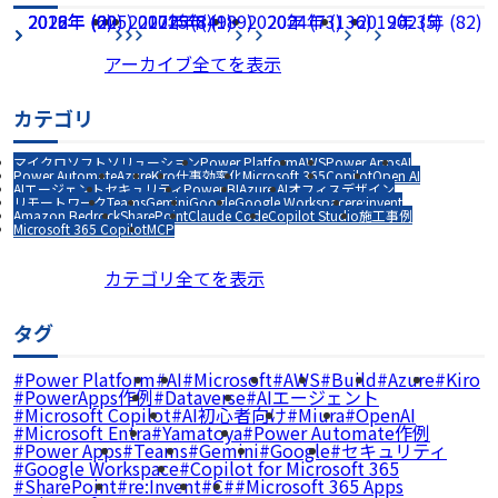
2026年 (225)
2022年 (60)
2018年 (2)
2017年 (8)
2021年 (49)
2025年 (189)
2020年 (73)
2024年 (136)
2019年 (5)
2023年 (82)
アーカイブ全てを表示
カテゴリ
マイクロソフトソリューション
Power Platform
AWS
Power Apps
AI
Power Automate
Azure
Kiro
仕事効率化
Microsoft 365
Copilot
Open AI
AIエージェント
セキュリティ
Power BI
Azure AI
オフィスデザイン
リモートワーク
Teams
Gemini
Google
Google Workspace
re:invent
Amazon Bedrock
SharePoint
Claude Code
Copilot Studio
施工事例
Microsoft 365 Copilot
MCP
カテゴリ全てを表示
タグ
Power Platform
AI
Microsoft
AWS
Build
Azure
Kiro
PowerApps作例
Dataverse
AIエージェント
Microsoft Copilot
AI初心者向け
Miura
OpenAI
Microsoft Entra
Yamatoya
Power Automate作例
Power Apps
Teams
Gemini
Google
セキュリティ
Google Workspace
Copilot for Microsoft 365
SharePoint
re:Invent
C#
Microsoft 365 Apps