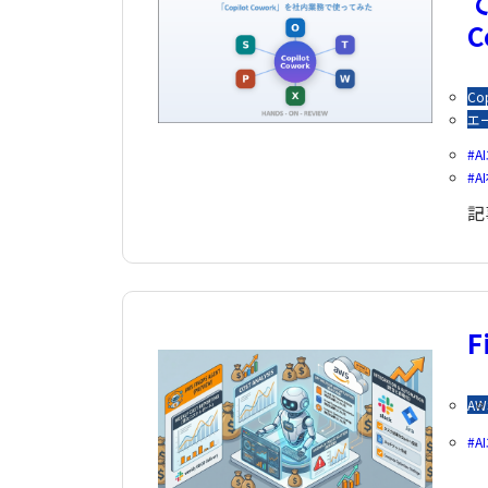
Cop
エ
A
A
記
F
AW
A