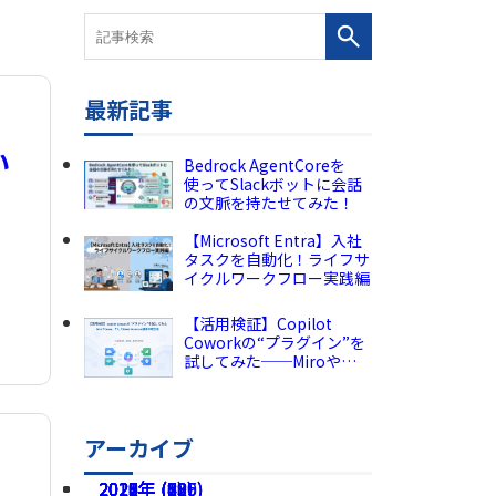
最新記事
、
い
Bedrock AgentCoreを
使ってSlackボットに会話
の文脈を持たせてみた！
【Microsoft Entra】入社
タスクを自動化！ライフサ
イクルワークフロー実践編
【活用検証】Copilot
Coworkの“プラグイン”を
試してみた──Miroや
Canva、そしてPower
Automate連携の現在地
アーカイブ
2026年 (225)
2025年 (189)
2024年 (136)
2023年 (82)
2022年 (60)
2021年 (49)
2020年 (73)
2019年 (5)
2018年 (2)
2017年 (8)