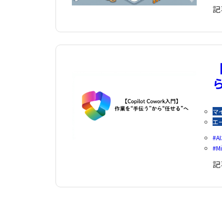
記
【
マ
エ
A
Mi
記