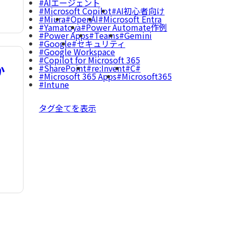
AIエージェント
Microsoft Copilot
AI初心者向け
Miura
OpenAI
Microsoft Entra
Yamatoya
Power Automate作例
Power Apps
Teams
Gemini
Google
セキュリティ
Google Workspace
Copilot for Microsoft 365
か
SharePoint
re:Invent
C#
Microsoft 365 Apps
Microsoft365
Intune
タグ全てを表示