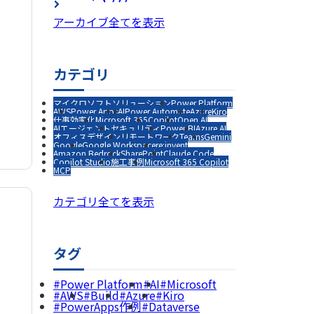
アーカイブ全てを表示
カテゴリ
マイクロソフトソリューション
Power Platform
AWS
Power Apps
AI
Power Automate
Azure
Kiro
仕事効率化
Microsoft 365
Copilot
Open AI
AIエージェント
セキュリティ
Power BI
Azure AI
オフィスデザイン
リモートワーク
Teams
Gemini
Google
Google Workspace
re:invent
Amazon Bedrock
SharePoint
Claude Code
Copilot Studio
施工事例
Microsoft 365 Copilot
MCP
カテゴリ全てを表示
タグ
Power Platform
AI
Microsoft
AWS
Build
Azure
Kiro
PowerApps作例
Dataverse