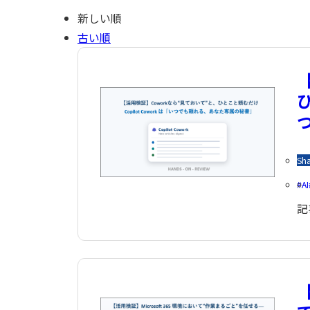
新しい順
古い順
ひ
Sha
AI
記
【