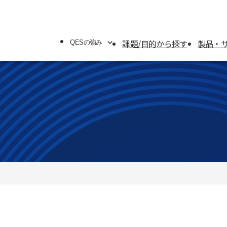
課題/目的から探す
製品・
QESの強み
QESの強み
システムソリューション
オフィスソリューション