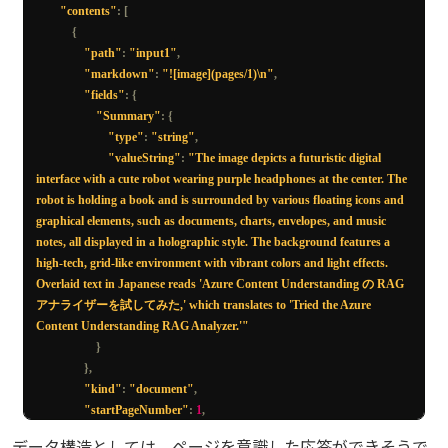
正しい選択をしたのだろうか?」彼は自問自答を繰り返した。スー
"contents"
:
[
"span"
:
{
パーヒーローであること
{
"offset"
:
26
,
は、時に孤独で、時に心の重荷を伴うものだ。それでも、人々の笑顔
"path"
:
"input1"
,
"length"
:
13
を見ると、彼は少し救
"markdown"
:
"![image](pages/1)\n"
,
}
われた気持ちになった。
"fields"
:
{
}
"Summary"
:
{
],
「まあ、これが月曜日ってものさ。」彼は苦笑しながらカップを置
"type"
:
"string"
,
"sections"
:
[
き、ソファに身を沈めた。
"valueString"
:
"The image depicts a futuristic digital 
{
次の月曜日がどうなるかは分からないが、今日の彼は確かに誰かの希
interface with a cute robot wearing purple headphones at the center. The 
"span"
:
{
望だった。
robot is holding a book and is surrounded by various floating icons and 
"offset"
:
0
,
graphical elements, such as documents, charts, envelopes, and music 
"length"
:
3655
notes, all displayed in a holographic style. The background features a 
},
![
DID I REA A SALAYDAY
?
 DID I I REALLY MADE THE RIGHT 
high-tech, grid-like environment with vibrant colors and light effects. 
"elements"
:
[
DECISIONS
?
 OTTIAH STCNTOND BEACK HHAT SMILE A SOF
?
Overlaid text in Japanese reads 'Azure Content Understanding の RAG
"/paragraphs/0"
,
WELL
,
 THI
'S A ADAYAY MONDAY FOR YOU?](figures/5.1 "- Panel 
アナライザーを試してみた,' which translates to 'Tried the Azure 
"/paragraphs/1"
,
1: Man sitting on a couch with a laptop on his lap, speech bubble text: 
Content Understanding RAG Analyzer.'"
"/paragraphs/2"
,
"DID I REA A SALAYDAY?"

}
"/figures/0"
,
- Panel 2: Man sitting cross-legged on a couch with a tablet on the floor, 
},
"/paragraphs/5"
,
speech bubble text: "DID I REALLY MADE THE RIGHT 
"kind"
:
"document"
,
"/figures/1"
,
DECISIONS?"

"startPageNumber"
:
1
,
"/sections/1"
,
- Panel 3: Man sitting at a table with a calculator, papers, and a cup of 
"endPageNumber"
:
1
,
"/sections/2"
データ構造としては、ページを意識した応答ができそうで