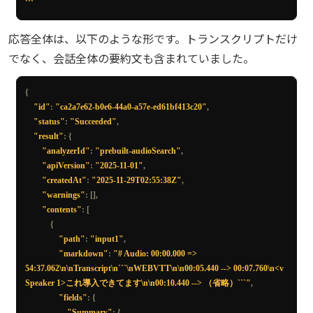
```
応答全体は、以下のような形です。トランスクリプトだけ
でなく、会話全体の要約文も含まれていました。
{
"id"
:
"ca2a7e62-b0e6-44a0-a57e-ed61bf413c20"
,
"status"
:
"Succeeded"
,
"result"
:
{
"analyzerId"
:
"prebuilt-audioSearch"
,
"apiVersion"
:
"2025-11-01"
,
"createdAt"
:
"2025-11-29T02:55:38Z"
,
"warnings"
:
[],
"contents"
:
[
{
"path"
:
"input1"
,
"markdown"
:
"# Audio: 00:00.000 => 
54:37.062\n\nTranscript\n```\nWEBVTT\n\n00:05.440 --> 00:07.760\n<v 
Speaker 1>これ導入できてます\n\n00:10.440 --> （省略）```"
,
"fields"
:
{
"Summary"
:
{