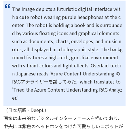
隔操作されているようで、「破壊」のみを目的としているようだっ
"unit"
:
"inch"
,
た。
QES
マンはその場を
The image depicts a futuristic digital interface wit
"pages"
:
[
見渡しながら、どのように対処すれば効率的かを瞬時に計算した。
{
h a cute robot wearing purple headphones at the c
「このロボットの制御装
"pageNumber"
:
1
,
enter. The robot is holding a book and is surrounde
置を見つけなければ!」彼は自分の能力を駆使して、ロボットの弱点を
"angle"
:
-
0.0194
,
探した。
d by various floating icons and graphical elements,
"width"
:
8.2639
,
"height"
:
11.6806
,
such as documents, charts, envelopes, and music n
<!--
PageBreak
-->
"spans"
:
[
otes, all displayed in a holographic style. The backg
{
round features a high-tech, grid-like environment
"offset"
:
0
,
## 困難な選択
"length"
:
580
with vibrant colors and light effects. Overlaid text i
}
n Japanese reads 'Azure Content Understanding の
戦いの最中、
QES 
マンはロボットの制御装置を発見した。しかしそれ
],
を破壊するには、近
RAGアナライザーを試してみた,' which translates to
"words"
:
[
くにいる市民を一時的に危険にさらさなければならない。彼は葛藤し
{
'Tried the Azure Content Understanding RAG Analyz
た。安全を優先するべ
"content"
:
"スーパー"
,
er.'
きか、それとも迅速に問題を解決するべきか。ヒーローとしての使命
"span"
:
{
は彼を追い詰めた。
"offset"
:
2
,
（日本語訳 - DeepL）
"length"
:
4
画像は未来的なデジタルインターフェースを描いており、
},
![
locriying the contolle 
Tel
of
this
Frencek
,
 che arefihal
,
Atroo
 ng at 
"confidence"
:
0.712
,
中央には紫色のヘッドホンをつけた可愛らしいロボットが
onring dealee
...
 I H NO CHOICE BUT TO DECISD dectrotygted ant 