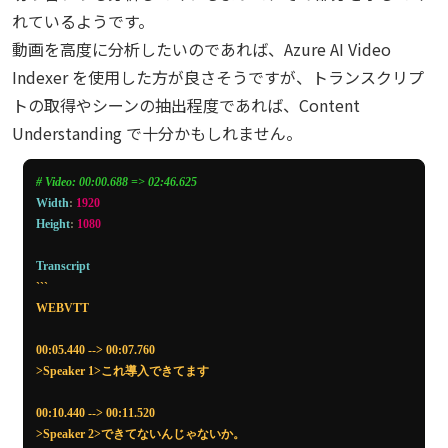
"text"
:
"こ"
れているようです。
},
動画を高度に分析したいのであれば、Azure AI Video
{
Indexer を使用した方が良さそうですが、トランスクリプ
"startTimeMs"
:
6400
,
"endTimeMs"
:
6480
,
トの取得やシーンの抽出程度であれば、Content
"text"
:
"れ"
Understanding で十分かもしれません。
},
{
"startTimeMs"
:
6480
,
# Video: 00:00.688 => 02:46.625
"endTimeMs"
:
6720
,
Width
:
1920
"text"
:
"導"
Height
:
1080
}
],
Transcript
"locale"
:
"ja-JP"
```

}
WEBVTT

],
"analyzerId"
:
"prebuilt-audioSearch"
,
00:05.440 --> 00:07.760

"mimeType"
:
"video/mp4"
>Speaker 1>これ導入できてます

}
]
00:10.440 --> 00:11.520

},
>Speaker 2>できてないんじゃないか。
