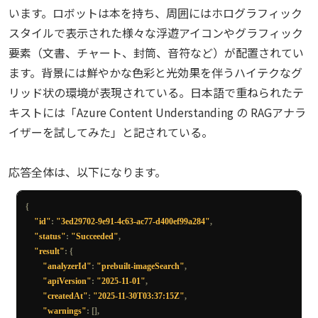
"source"
:
います。ロボットは本を持ち、周囲にはホログラフィック
ocantrouet iagehe debot t couild espose neaably civizens to misucler 
for
"D(1,2.6551,1.5731,4.102,1.5764,4.102,1.8847,2.6551,1.8859)"
temponry danger
.
 I detenchd the sibetlot ansstrol 
She
 aelosen aano 
スタイルで表示された様々な浮遊アイコンやグラフィック
}
cilland to
,
 tt sepele dogonine thic 
Neftuct
...
10
 O his dovele balacce 
]
要素（文書、チャート、封筒、音符など）が配置されてい
rnhlHo
,
 non otvar oninl a euided doare on ean 
as
 lo ere asilltes
.
Hie
}
ます。背景には鮮やかな色彩と光効果を伴うハイテクなグ
reocroed detring he herboee 
Hhotsscrowre
 ont 
of
 the citty
..](
figures
/
4.1
)
],
リッド状の環境が表現されている。日本語で重ねられたテ
"paragraphs"
:
[
{
キストには「Azure Content Understanding の RAGアナラ
「決断するしかない!」彼は周囲の市民に避難を指示し、制御装置を
"role"
:
"title"
,
イザーを試してみた」と記されている。
狙った。数秒後、装置
"content"
:
"スーパーヒーロー QES マンの月曜日の憂
は砕け散り、ロボットは動きを停止した。街は静寂を取り戻し、市民
鬱"
,
たちは安心した様子で
"source"
:
応答全体は、以下になります。
彼を称賛した。しかし、
QES
マンの心にはまだ何かが引っかかってい
"D(1,2.044,1.5741,6.225,1.5674,6.2268,2.6854,2.0458,2.6921)"
,
た。
"span"
:
{
{
"offset"
:
0
,
<!--
PageBreak
-->
"id"
:
"3ed29702-9e91-4c63-ac77-d400ef99a284"
,
"length"
:
24
"status"
:
"Succeeded"
,
}
"result"
:
{
},
### 月曜日の終わり
"analyzerId"
:
"prebuilt-imageSearch"
,
{
"apiVersion"
:
"2025-11-01"
,
"content"
:
"平凡なヒーローの非凡な一日"
,
その日の終わり、
QES
マンは自宅でコーヒーを飲みながら振り返って
"createdAt"
:
"2025-11-30T03:37:15Z"
,
"source"
:
いた。「自分は本当に
"warnings"
:
[],
"D(1,2.7217,3.0674,5.4801,3.0735,5.4797,3.2795,2.7212,3.2733)"
,