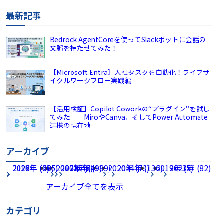
最新記事
Bedrock AgentCoreを使ってSlackボットに会話の
文脈を持たせてみた！
【Microsoft Entra】入社タスクを自動化！ライフサ
イクルワークフロー実践編
【活用検証】Copilot Coworkの“プラグイン”を試し
てみた──MiroやCanva、そしてPower Automate
連携の現在地
アーカイブ
2026年 (225)
2022年 (60)
2018年 (2)
2017年 (8)
2021年 (49)
2025年 (189)
2020年 (73)
2024年 (136)
2019年 (5)
2023年 (82)
アーカイブ全てを表示
カテゴリ