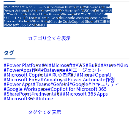
マイクロソフトソリューション
Power Platform
AWS
Power Apps
AI
Power Automate
Azure
Kiro
仕事効率化
Microsoft 365
Copilot
Open AI
AIエージェント
セキュリティ
Power BI
Azure AI
オフィスデザイン
リモートワーク
Teams
Gemini
Google
Google Workspace
re:invent
Amazon Bedrock
SharePoint
Claude Code
Copilot Studio
施工事例
Microsoft 365 Copilot
MCP
カテゴリ全てを表示
タグ
Power Platform
AI
Microsoft
AWS
Build
Azure
Kiro
PowerApps作例
Dataverse
AIエージェント
Microsoft Copilot
AI初心者向け
Miura
OpenAI
Microsoft Entra
Yamatoya
Power Automate作例
Power Apps
Teams
Gemini
Google
セキュリティ
Google Workspace
Copilot for Microsoft 365
SharePoint
re:Invent
C#
Microsoft 365 Apps
Microsoft365
Intune
タグ全てを表示