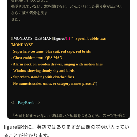
を快適にする力はまだ
    time
.
sleep
(
5
)
発明されていない。窓を開けると、どんよりとした曇り空が広がり、
さらに彼の気分を沈ま
    result_response 
=
 requests
.
get
(
result_url
,
 headers
={
"Ocp-Apim-
せた。
Subscription-Key"
:
 FOUNDRY_KEY
})
    result_json 
=
 result_response
.
json
()
![
MONDAYS
!
 QES MAN
](
figures
/
1.1
"- Speech bubble text: 
    status 
=
 result_json
.
get
(
"status"
)
'MONDAYS!'

print
(
f
"現在のステータス: {status}"
)
- Superhero costume: blue suit, red cape, red briefs

- Chest emblem text: 'QES MAN'

if
 status 
==
"Succeeded"
:
- Alarm clock on wooden drawer, ringing with motion lines

print
(
"\n**解析完了**"
)
- Window showing cloudy sky and birds

        result_content 
=
 result_json
[
"result"
][
"contents"
][
0
][
"markdown"
]
- Superhero standing with clenched fists

break
- No numeric scales, units, or category names present"
)
elif
 status 
==
"Failed"
:
print
(
"\n**解析失敗**"
)
<!--
PageBreak
-->
print
(
result_json
.
get
(
"error"
))
break
「今日も始まったな…」彼は深いため息をつきながら、スーツを手に
取った。そのスーツは
figure部分に、英語ではありますが画像の説明が入ってい
end_time 
=
 time
.
time
()
彼のヒーロー活動を象徴するものであり、街の人々からは絶対的な信
elapsed_time 
=
 end_time 
-
ることが分かります。
頼を寄せられていた。