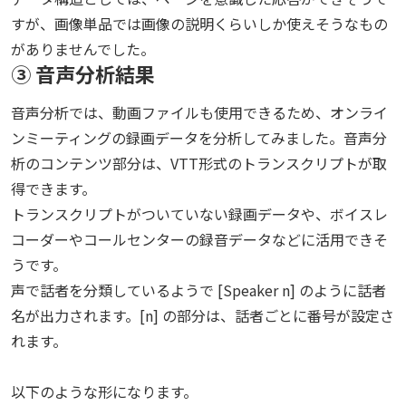
coffee, speech bubble text: "STCNTOND BEACK HHAT SMILE A 
"unit"
:
"pixel"
,
]
すが、画像単品では画像の説明くらいしか使えそうなもの
SOF?"

"pages"
:
[
}
- Panel 4: Man dressed as Superman sitting on a chair, speech bubble 
{
がありませんでした。
],
text: "WELL, THI'
S A ADAYAY MONDAY FOR YOU
?
"

"pageNumber"
:
1
,
"figures"
:
[
③ 音声分析結果
- Background elements include a lamp, framed pictures, a plant, and 
"spans"
:
[]
{
various household items.

}
"source"
:
音声分析では、動画ファイルも使用できるため、オンライ
- Each panel shows the man with a blurred face.

],
"D(1,1.1641,4.8222,6.6014,4.8279,6.5893,10.2433,1.1641,10.2661)"
,
ンミーティングの録画データを分析してみました。音声分
- The comic style uses muted colors and detailed line work."
)
"analyzerId"
:
"prebuilt-imageSearch"
,
"span"
:
{
"mimeType"
:
"image/png"
析のコンテンツ部分は、VTT形式のトランスクリプトが取
"offset"
:
215
,
}
"length"
:
342
得できます。
]
},
トランスクリプトがついていない録画データや、ボイスレ
},
"elements"
:
[
"usage"
:
{
コーダーやコールセンターの録音データなどに活用できそ
"/paragraphs/3"
,
"contextualizationTokens"
:
1000
,
"/paragraphs/4"
うです。
"tokens"
:
{
],
声で話者を分類しているようで [Speaker n] のように話者
"gpt-4.1-mini-input"
:
215
,
"id"
:
"1.1"
,
"gpt-4.1-mini-output"
:
114
名が出力されます。[n] の部分は、話者ごとに番号が設定さ
"description"
:
"- Speech bubble text: 'MONDAYS!'\n- 
}
Superhero costume: blue suit, red cape, red briefs\n- Chest emblem text: 
れます。
}
'QES MAN'\n- Alarm clock on wooden drawer, ringing with motion 
}
lines\n- Window showing cloudy sky and birds\n- Superhero standing 
以下のような形になります。
with clenched fists\n- No numeric scales, units, or category names 