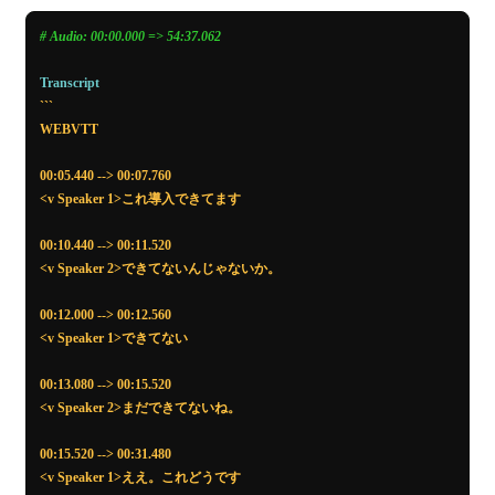
present"
},
# Audio: 00:00.000 => 54:37.062
},
"analyzerId"
:
"prebuilt-documentSearch"
,
Transcript
"mimeType"
:
"application/pdf"
```

}
WEBVTT

]
},
00:05.440 --> 00:07.760

"usage"
:
{
<v Speaker 1>これ導入できてます

"documentPagesStandard"
:
5
,
"contextualizationTokens"
:
5000
,
00:10.440 --> 00:11.520

"tokens"
:
{
<v Speaker 2>できてないんじゃないか。

"gpt-4.1-mini-input"
:
9750
,
"gpt-4.1-mini-output"
:
950
00:12.000 --> 00:12.560

}
<v Speaker 1>できてない

}
}
00:13.080 --> 00:15.520

<v Speaker 2>まだできてないね。

00:15.520 --> 00:31.480

<v Speaker 1>ええ。これどうです
