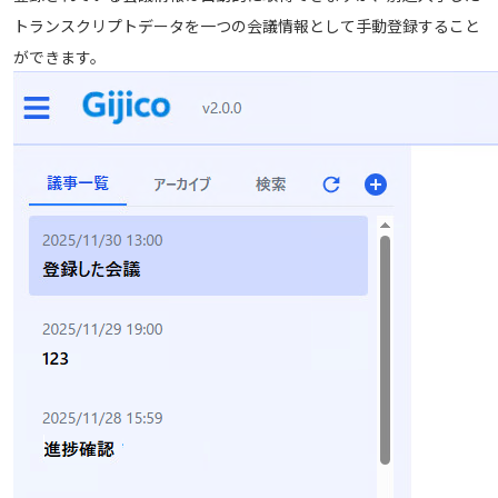
"endTimeMs"
:
6480
,
トランスクリプトデータを一つの会議情報として手動登録すること
"text"
:
"れ"
},
ができます。
{
"startTimeMs"
:
6480
,
"endTimeMs"
:
6720
,
"text"
:
"導"
},
],
"locale"
:
"ja-JP"
},
],
"cameraShotTimesMs"
:
[
2125
,
3500
,
63625
,
]
}
]
},
"usage"
:
{