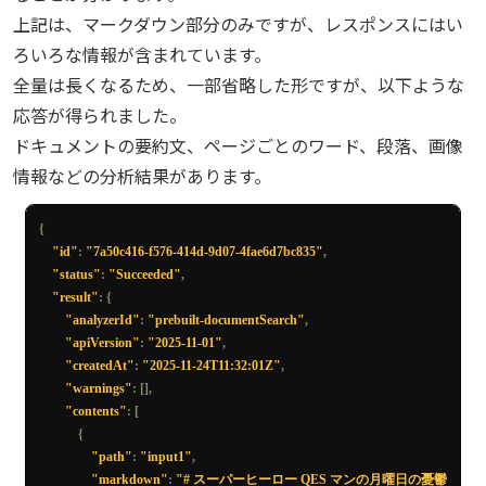
print
(
f
"処理時間: {elapsed_time} 秒"
)
しかしそのスーツを着る度に、責任の重さが肩にのしかかるような気
上記は、マークダウン部分のみですが、レスポンスにはい
がしてならなかった。
ろいろな情報が含まれています。
# 処理結果をファイルに出力
QES
マンの朝のルーティンはいたって普通だった。朝食はいつものシ
content_name 
=
"xxx"
全量は長くなるため、一部省略した形ですが、以下ような
リアルとコーヒー。
output_json_file 
=
 f
"result_{content_name}.json"
スーパーヒーローもエネルギー源が必要である。しかし、何かが違っ
応答が得られました。
with
 open
(
output_json_file
,
"w"
,
 encoding
=
"utf-8"
)
as
 f
:
た。彼はスプーンで
ドキュメントの要約文、ページごとのワード、段落、画像
    json
.
dump
(
result_json
,
 f
,
 ensure_ascii
=
False
,
 indent
=
4
)
シリアルを食べながらも、その心はどことなく落ち着かない。「何か
情報などの分析結果があります。
大きな問題が起きる
if
not
 result_content
:
気がする…」彼は予感を拭い去ることができなかった。
    result_content 
=
"コンテンツを取得できませんでした。"
{
else
:
"id"
:
"7a50c416-f576-414d-9d07-4fae6d7bc835"
,
    output_content_file 
=
 f
"result_content_{content_name}.md"
![
DIS DEEPLY ENTRUSTED
..
 ANOTHER DAY HAS STARTED
...]
"status"
:
"Succeeded"
,
with
 open
(
output_content_file
,
"w"
,
 encoding
=
"utf-8"
)
as
 f
:
(
figures
/
2.1
"- Left panel: Muscular man in a futuristic suit holding a 
"result"
:
{
        f
.
write
(
result_content
)
coat, standing in a room with a framed picture on the wall.

"analyzerId"
:
"prebuilt-documentSearch"
,
- Right panel top: Person holding a large bowl filled with round objects, 
"apiVersion"
:
"2025-11-01"
,
print
(
f
"処理結果を({output_content_file}) に保存しました。"
)
text box 'DIS DEEPLY ENTRUSTED..'.

"createdAt"
:
"2025-11-24T11:32:01Z"
,
- Right panel bottom: Person sitting at a table eating, with a cup and a 
"warnings"
:
[],
small plant on the table, text box 'ANOTHER DAY HAS 
"contents"
:
[
STARTED...'."
)
{
"path"
:
"input1"
,
"markdown"
:
"# スーパーヒーロー QES マンの月曜日の憂鬱