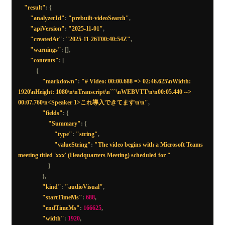
"result"
:
{
"analyzerId"
:
"prebuilt-videoSearch"
,
"apiVersion"
:
"2025-11-01"
,
"createdAt"
:
"2025-11-26T00:40:54Z"
,
"warnings"
:
[],
"contents"
:
[
{
"markdown"
:
"# Video: 00:00.688 => 02:46.625\nWidth: 
1920\nHeight: 1080\n\nTranscript\n```\nWEBVTT\n\n00:05.440 --> 
00:07.760\n<Speaker 1>これ導入できてます\n\n"
,
"fields"
:
{
"Summary"
:
{
"type"
:
"string"
,
"valueString"
:
"The video begins with a Microsoft Teams 
meeting titled 'xxx' (Headquarters Meeting) scheduled for "
}
},
"kind"
:
"audioVisual"
,
"startTimeMs"
:
688
,
"endTimeMs"
:
166625
,
"width"
:
1920
,