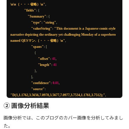
<!--
PageBreak
-->
\n\n（・・・省略）\n"
,
"fields"
:
{
"Summary"
:
{
## ミッションの開始
"type"
:
"string"
,
"valueString"
:
"This document is a Japanese comic-style 
narrative depicting the ordinary yet challenging Monday of a superhero 
![
ONORCOMES HECICATION
,
 OVEERCOMES HETHATON
..
 THE 
named QESマン.（・・・省略）\n"
,
MAASSIVE ME668ASE BOUT AGAG BOO COTTY OBERATTON 
"spans"
:
[
A
Η
 RE
ΛΟΓ
BNNI
Ο
ΤΟ
 DIESTRUTION
.
 MONDAY
](
figures
/
3.1
)
{
"offset"
:
41
,
"length"
:
41
午前
10
時、
QES
マンの通信デバイスが鳴り響いた。「市内中心部で大
},
規模な混乱が発生し
],
ています。急行してください!」と緊急メッセージが届く。彼は一瞬た
"confidence"
:
0.01
,
めらったものの、す
"source"
:
ぐにスーツを身にまとい、空へと飛び立った。月曜日の憂鬱を吹き飛
"D(1,1.1762,3.5656,7.0978,3.5677,7.0977,3.7534,1.1761,3.7512);"
,
ばすように、彼はその
}
② 画像分析結果
場へ向かう。
},
"kind"
:
"document"
,
画像分析では、このブログのカバー画像を分析してみまし
中心部に到着すると、巨大なロボットが暴れ回っていた。そのロボッ
"startPageNumber"
:
1
,
トは何者かによって遠
た。
"endPageNumber"
:
5
,