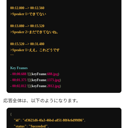
"usage"
:
{
"audioHours"
:
0.911
,
00:12.000 --> 00:12.560

"contextualizationTokens"
:
91055
,
>Speaker 1>できてない

"tokens"
:
{
"gpt-4.1-mini-input"
:
18188
,
00:13.080 --> 00:15.520

"gpt-4.1-mini-output"
:
141
>Speaker 2>まだできてないね。

}
}
00:15.520 --> 00:31.480

}
>Speaker 1>ええ。これどうです

```
Key
Frames
-
00
:
00.688
![](
keyFrame
.
688.jpg
)
-
00
:
01.375
![](
keyFrame
.
1375.jpg
)
-
00
:
02.812
![](
keyFrame
.
2812.jpg
)
応答全体は、以下のようになります。
{
"id"
:
"ef3621d6-4fa3-46bd-a851-80f4c6d99f86"
,
"status"
:
"Succeeded"
,