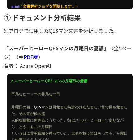
print
(
"文書解析ジョブを開始します..."
)
response 
=
 requests
.
post
(
analyze_url
,
 headers
=
headers
,
① ドキュメント分析結果
data
=
json
.
dumps
(
body
))
print
(
response
)
別ブログで使用したQESマン文書を分析しました。
if
 response
.
status_code 
!=
202
:
print
(
f
"解析開始に失敗しました: {response.status_code}"
)
「スーパーヒーローQESマンの月曜日の憂鬱」
（全5ペー
print
(
response
.
text
)
ジ）（➡
PDF版
）
    exit
()
著者： Azure OpenAI
# ジョブ結果を取得するためのURL
result_url 
=
 response
.
headers
.
get
(
"operation-location"
)
# スーパーヒーロー QES マンの月曜日の憂鬱
# --- 2. 結果のポーリング ---
平凡なヒーローの非凡な一日
result_json 
=
""
result_content 
=
""
月曜日の朝、
QES
マンは目覚まし時計のけたたましい音で目を覚まし
た。その音が彼の超
start_time 
=
 time
.
time
()
人的な聴覚に刺さるようだった。彼はスーパーヒーローでありなが
ら、どうにもこの月曜日
status 
=
"Running"
という日に苦手意識を持っていた。世界を救う力はあっても、月曜日
while
 status 
in
[
"Running"
,
"NotStarted"
]: