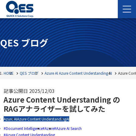
QES ブログ
HOME
QES ブログ
Azure AI
Azure Content Understanding
AI
Azure C
記事公開日
2025/12/03
Azure Content Understanding の
RAGアナライザーを試してみた
Azure AI
Azure Content Understanding
AI
Document Intelligence
Azure
Azure AI Search
Azure Content Understanding