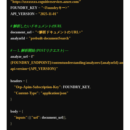
"https://xxxxxxxx.cognitiveservices.azure.com/"
FOUNDRY_KEY 
=
"<Foundryキー>"
API_VERSION 
=
"2025-11-01"
# 解析したいドキュメントのURL
document_url 
=
"<解析ドキュメントの URL>"
analyzeId 
=
"prebuilt-documentSearch"
# --- 1. 解析開始 (POSTリクエスト) ---
analyze_url 
=
 f
"
{FOUNDRY_ENDPOINT}/contentunderstanding/analyzers/{analyzeId}:analyz
api-version={API_VERSION}"
headers 
=
{
"Ocp-Apim-Subscription-Key"
:
 FOUNDRY_KEY
,
"Content-Type"
:
"application/json"
}
body 
=
{
"inputs"
:[{
"url"
:
 document_url
}],
}