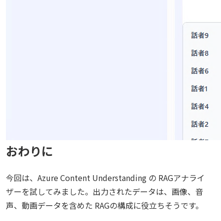
"videoHours"
:
0.911
,
"contextualizationTokens"
:
910555
,
"tokens"
:
{
"gpt-4.1-mini-input"
:
941081
,
"gpt-4.1-mini-output"
:
32200
}
}
}
おわりに
今回は、Azure Content Understanding の RAGアナライ
ザーを試してみました。出力されたデータは、画像、音
声、動画データを含めた RAGの構成に役立ちそうです。