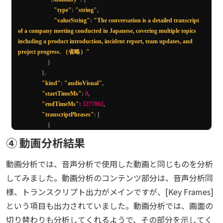
"type"
:
"string"
,
"valueString"
:
"The conversation is a detailed transcript 
of a company meeting conducted in Japanese, covering multiple topics 
including a product introduction, incident report, team updates, and 
project progress. （省略）"
}
},
"kind"
:
"audioVisual"
,
"startTimeMs"
:
0
,
"endTimeMs"
:
3277062
,
"transcriptPhrases"
:
[
{
"speaker"
:
"Speaker 1"
,
④ 動画分析結果
"startTimeMs"
:
5440
,
"endTimeMs"
:
7760
,
動画分析では、音声分析で使用した動画と同じものを分析
"text"
:
"これ導入できてます"
,
してみました。動画分析のコンテンツ部分は、音声分析同
"confidence"
:
0.761
,
"words"
:
[
様、トランスクリプト出力がメインですが、[Key Frames]
{
という項目も出力されていました。動画分析では、画面の
"startTimeMs"
:
5440
,
切り替わりも分析してくれるようで、その部分を示してく
"endTimeMs"
:
5520
,