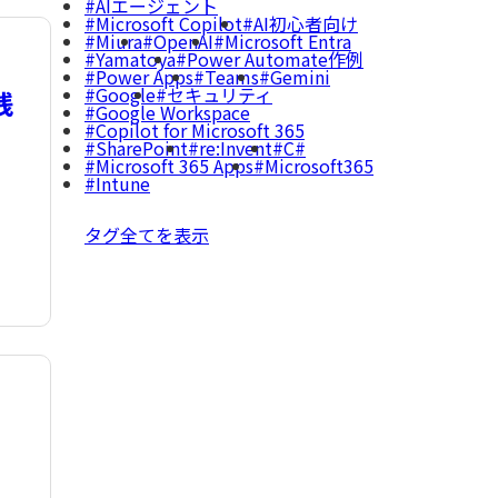
AIエージェント
Microsoft Copilot
AI初心者向け
Miura
OpenAI
Microsoft Entra
Yamatoya
Power Automate作例
Power Apps
Teams
Gemini
Google
セキュリティ
践
Google Workspace
Copilot for Microsoft 365
SharePoint
re:Invent
C#
Microsoft 365 Apps
Microsoft365
Intune
タグ全てを表示