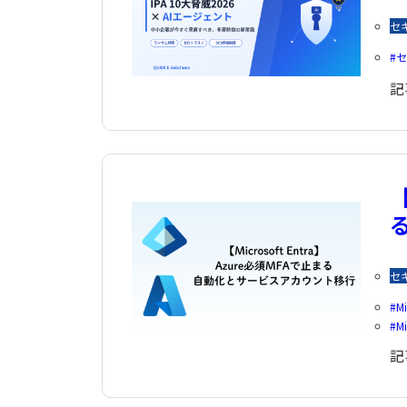
セ
セ
記
【
セ
Mi
Mi
記