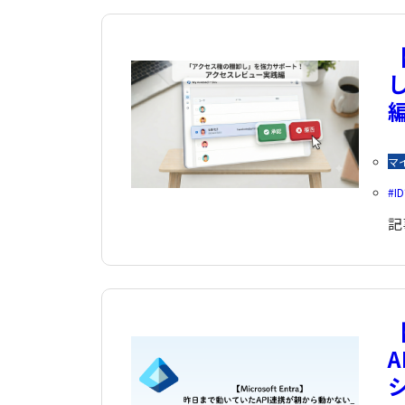
【
マ
I
記
【