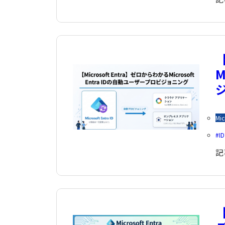
【
M
Mic
I
記
【