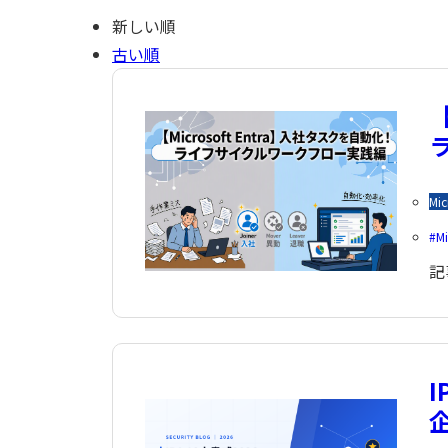
新しい順
古い順
【
Mic
Mi
記
I