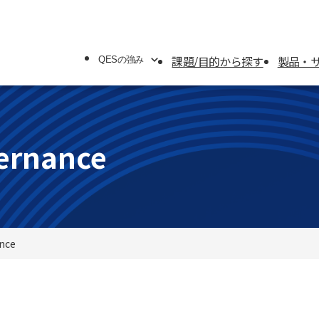
課題/目的から探す
製品・
QESの強み
QESの強み
システムソリューション
vernance
オフィスソリューション
ance