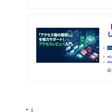
【
マ
I
Mi
記
1