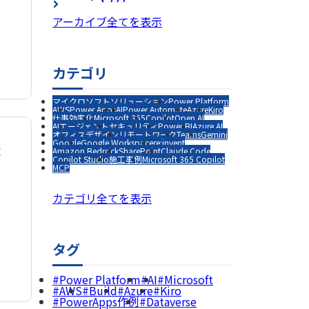
アーカイブ全てを表示
カテゴリ
マイクロソフトソリューション
Power Platform
AWS
Power Apps
AI
Power Automate
Azure
Kiro
仕事効率化
Microsoft 365
Copilot
Open AI
AIエージェント
セキュリティ
Power BI
Azure AI
オフィスデザイン
リモートワーク
Teams
Gemini
Google
Google Workspace
re:invent
ま
Amazon Bedrock
SharePoint
Claude Code
Copilot Studio
施工事例
Microsoft 365 Copilot
MCP
カテゴリ全てを表示
タグ
Power Platform
AI
Microsoft
AWS
Build
Azure
Kiro
PowerApps作例
Dataverse