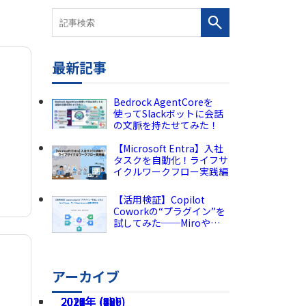
最新記事
！
Bedrock AgentCoreを
使ってSlackボットに会話
の文脈を持たせてみた！
【Microsoft Entra】入社
タスクを自動化！ライフサ
イクルワークフロー実践編
【活用検証】Copilot
Coworkの“プラグイン”を
試してみた──Miroや
Canva、そしてPower
Automate連携の現在地
アーカイブ
2026年 (225)
2025年 (189)
2024年 (136)
2023年 (82)
2022年 (60)
2021年 (49)
2020年 (73)
2019年 (5)
2018年 (2)
2017年 (8)