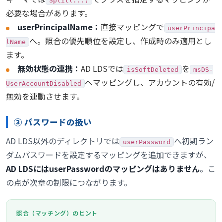
Split(...)
必要な場合があります。
userPrincipalName：
直接マッピングで
userPrincipa
へ。照合の優先順位を設定し、作成時のみ適用とし
lName
ます。
無効状態の連携：
AD LDSでは
を
isSoftDeleted
msDS-
へマッピングし、アカウントの有効/
UserAccountDisabled
無効を連動させます。
③ パスワードの扱い
AD LDS以外のディレクトリでは
へ初期ラン
userPassword
ダムパスワードを設定するマッピングを追加できますが、
AD LDSにはuserPasswordのマッピングはありません
。こ
の点が次章の制限につながります。
照合（マッチング）のヒント