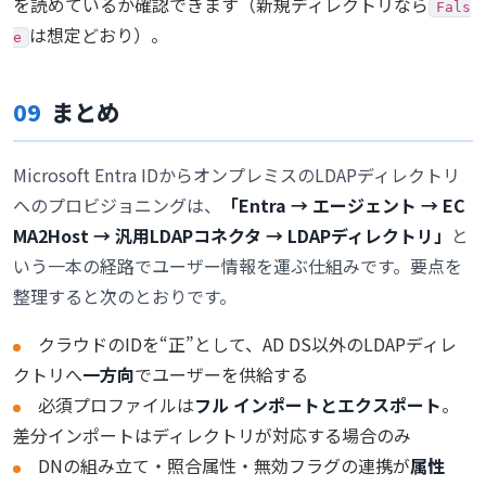
を読めているか確認できます（新規ディレクトリなら
Fals
は想定どおり）。
e
09
まとめ
Microsoft Entra IDからオンプレミスのLDAPディレクトリ
へのプロビジョニングは、
「Entra → エージェント → EC
MA2Host → 汎用LDAPコネクタ → LDAPディレクトリ」
と
いう一本の経路でユーザー情報を運ぶ仕組みです。要点を
整理すると次のとおりです。
クラウドのIDを“正”として、AD DS以外のLDAPディレ
クトリへ
一方向
でユーザーを供給する
必須プロファイルは
フル インポートとエクスポート
。
差分インポートはディレクトリが対応する場合のみ
DNの組み立て・照合属性・無効フラグの連携が
属性