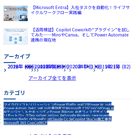
【Microsoft Entra】入社タスクを自動化！ライフサ
イクルワークフロー実践編
【活用検証】Copilot Coworkの“プラグイン”を試し
てみた──MiroやCanva、そしてPower Automate
連携の現在地
アーカイブ
2026年 (225)
2022年 (60)
2018年 (2)
2017年 (8)
2021年 (49)
2025年 (189)
2020年 (73)
2024年 (136)
2019年 (5)
2023年 (82)
アーカイブ全てを表示
カテゴリ
マイクロソフトソリューション
Power Platform
AWS
Power Apps
AI
Power Automate
Azure
Kiro
仕事効率化
Microsoft 365
Copilot
Open AI
AIエージェント
セキュリティ
Power BI
Azure AI
オフィスデザイン
リモートワーク
Teams
Gemini
Google
Google Workspace
re:invent
Amazon Bedrock
SharePoint
Claude Code
Copilot Studio
施工事例
Microsoft 365 Copilot
MCP