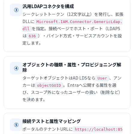
汎用LDAPコネクタを構成
③
シークレットトークン（12文字以上）を発行し、拡張
DLLに
Microsoft.IAM.Connector.GenericLdap.
を指定。接続ページでホスト・ポート（LDAPS
dll
は
）・バインド方式・サービスアカウントを設
636
定します。
オブジェクトの種類・属性・プロビジョニング解
④
除
ターゲットオブジェクトはAD LDSなら
、アン
User
カーは
。Entraへ公開する属性を選
objectGUID
び、スコープ外になったユーザーの扱い（削除など）
を決めます。
接続テストと属性マッピング
⑤
ポータルのテナントURLに
https://localhost:85