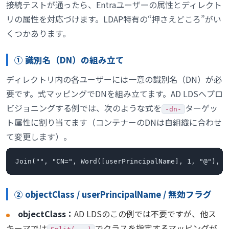
接続テストが通ったら、Entraユーザーの属性とディレクト
リの属性を対応づけます。LDAP特有の“押さえどころ”がい
くつかあります。
① 識別名（DN）の組み立て
ディレクトリ内の各ユーザーには一意の識別名（DN）が必
要です。式マッピングでDNを組み立てます。AD LDSへプロ
ビジョニングする例では、次のような式を
ターゲッ
-dn-
ト属性に割り当てます（コンテナーのDNは自組織に合わせ
て変更します）。
Join("", "CN=", Word([userPrincipalName], 1, "@"), "
② objectClass / userPrincipalName / 無効フラグ
objectClass：
AD LDSのこの例では不要ですが、他ス
キーマでは
でクラスを指定するマッピングが