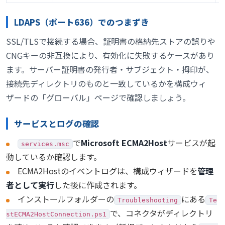
LDAPS（ポート636）でのつまずき
SSL/TLSで接続する場合、証明書の格納先ストアの誤りや
CNGキーの非互換により、有効化に失敗するケースがあり
ます。サーバー証明書の発行者・サブジェクト・拇印が、
接続先ディレクトリのものと一致しているかを構成ウィ
ザードの「グローバル」ページで確認しましょう。
サービスとログの確認
で
Microsoft ECMA2Host
サービスが起
services.msc
動しているか確認します。
ECMA2Hostのイベントログは、構成ウィザードを
管理
者として実行
した後に作成されます。
インストールフォルダーの
にある
Troubleshooting
Te
で、コネクタがディレクトリ
stECMA2HostConnection.ps1