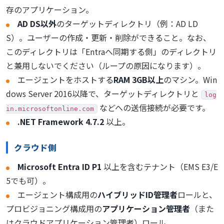
存のアプリケーション。
AD DS以外
のターゲットディレクトリ（例：AD LD
S）。ユーザーの作成・更新・削除ができること。なお、
このディレクトリは「Entraへ同期する側」のディレクトリ
と兼用しないでください（ループの原因になります）。
エージェントをホストする
RAM 3GB以上
のマシン。Win
dows Server 2016以降で、ターゲットディレクトリと
log
などへの送信接続が必要です。
in.microsoftonline.com
.NET Framework 4.7.2
以上。
クラウド側
Microsoft Entra ID P1
以上を含むテナント（EMS E3/E
5でも可）。
エージェント構成用の
ハイブリッドID管理者
ロールと、
プロビジョニング構成用の
アプリケーション管理者
（また
はクラウドアプリケーション管理者）ロール。