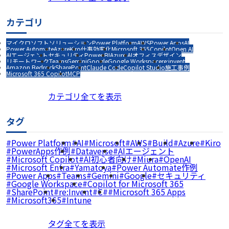
カテゴリ
マイクロソフトソリューション
Power Platform
AWS
Power Apps
AI
Power Automate
Azure
Kiro
仕事効率化
Microsoft 365
Copilot
Open AI
AIエージェント
セキュリティ
Power BI
Azure AI
オフィスデザイン
リモートワーク
Teams
Gemini
Google
Google Workspace
re:invent
Amazon Bedrock
SharePoint
Claude Code
Copilot Studio
施工事例
Microsoft 365 Copilot
MCP
カテゴリ全てを表示
タグ
Power Platform
AI
Microsoft
AWS
Build
Azure
Kiro
PowerApps作例
Dataverse
AIエージェント
Microsoft Copilot
AI初心者向け
Miura
OpenAI
Microsoft Entra
Yamatoya
Power Automate作例
Power Apps
Teams
Gemini
Google
セキュリティ
Google Workspace
Copilot for Microsoft 365
SharePoint
re:Invent
C#
Microsoft 365 Apps
Microsoft365
Intune
タグ全てを表示