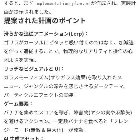
すると、まず
が作成され、実装計
implementation_plan.md
画が提示されました。
提案された計画のポイント
滑らかな追従アニメーション(Lerp)：
ゴリラがカーソルにピタッと吸い付くのではなく、加減速
を伴って追従することで、物理的なリアリティと操作の心
地よさを実現。
リッチなビジュアルと UI：
ガラスモーフィズム(すりガラス効果)を取り入れたメ
ニュー、ジャングルの深みを感じさせるダークテーマ、
パーティクルエフェクトの実装。
ゲーム要素：
バナナを集めてスコアを稼ぎ、障害物(ヤシの実や麻酔矢)
を避けるアクション。一定数バナナを食べると「フレン
ジーモード(無敵 & 巨大化)」が発動。
AI 生成アセット：