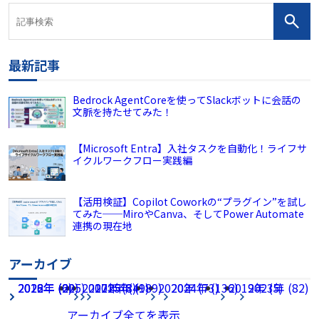
最新記事
Bedrock AgentCoreを使ってSlackボットに会話の
文脈を持たせてみた！
【Microsoft Entra】入社タスクを自動化！ライフサ
イクルワークフロー実践編
【活用検証】Copilot Coworkの“プラグイン”を試し
てみた──MiroやCanva、そしてPower Automate
連携の現在地
アーカイブ
2026年 (225)
2022年 (60)
2018年 (2)
2017年 (8)
2021年 (49)
2025年 (189)
2020年 (73)
2024年 (136)
2019年 (5)
2023年 (82)
アーカイブ全てを表示