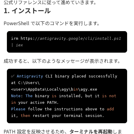
公式リファレンスに従って進めていきます。
1. インストール
PowerShell で以下のコマンドを実行します。
irm https
:
//antigravity.google/cli/install.ps1 
| iex
成功すると、以下のようなメッセージが表示されます。
✅
Antigravity
 CLI binary placed successfully 
at C
:
\Users\
<user
>
\AppData\Local\agy\b
in
\agy
.
Note
:
The
 binary 
is
 installed
,
 but it 
is
not
in
 your active PATH
.
Please
 follow the instructions above to 
add
it
,
then
 restart your terminal session
.
PATH 設定を反映させるため、
ターミナルを再起動
しま