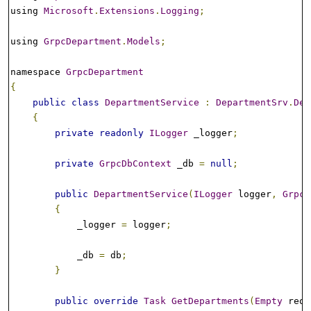
using 
Microsoft
.
Extensions
.
Logging
;
using 
GrpcDepartment
.
Models
;
namespace 
GrpcDepartment
{
public
class
DepartmentService
:
DepartmentSrv
.
Dep
{
private
readonly
ILogger
 _logger
;
private
GrpcDbContext
 _db 
=
null
;
public
DepartmentService
(
ILogger
 logger
,
GrpcD
{
            _logger 
=
 logger
;
            _db 
=
 db
;
}
public
override
Task
GetDepartments
(
Empty
 requ