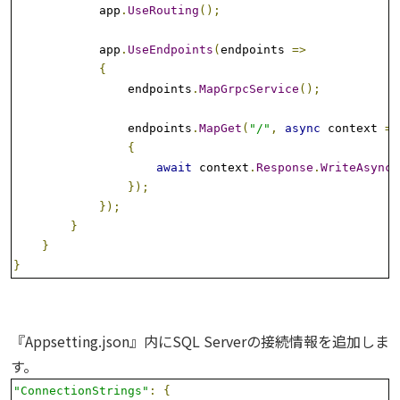
            app
.
UseRouting
();
            app
.
UseEndpoints
(
endpoints 
=>
{
                endpoints
.
MapGrpcService
();
                endpoints
.
MapGet
(
"/"
,
async
 context 
=>
{
await
 context
.
Response
.
WriteAsync
(
});
});
}
}
}
『Appsetting.json』内にSQL Serverの接続情報を追加しま
す。
"ConnectionStrings"
:
{