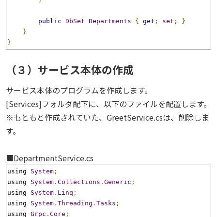
public
DbSet
Departments
{
get
;
set
;
}
}
}
（３）サービス本体の作成
サービス本体のプログラムを作成します。
[Services]フォルダ配下に、以下のファイルを配置します。
※もともと作成されていた、GreetService.csは、削除しま
す。
■DepartmentService.cs
using 
System
;
using 
System
.
Collections
.
Generic
;
using 
System
.
Linq
;
using 
System
.
Threading
.
Tasks
;
using 
Grpc
.
Core
;