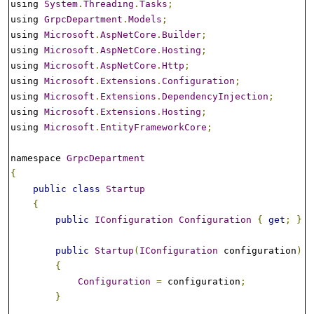
using 
System
.
Threading
.
Tasks
;
using 
GrpcDepartment
.
Models
;
using 
Microsoft
.
AspNetCore
.
Builder
;
using 
Microsoft
.
AspNetCore
.
Hosting
;
using 
Microsoft
.
AspNetCore
.
Http
;
using 
Microsoft
.
Extensions
.
Configuration
;
using 
Microsoft
.
Extensions
.
DependencyInjection
;
using 
Microsoft
.
Extensions
.
Hosting
;
using 
Microsoft
.
EntityFrameworkCore
;
namespace 
GrpcDepartment
{
public
class
Startup
{
public
IConfiguration
Configuration
{
get
;
}
public
Startup
(
IConfiguration
 configuration
)
{
Configuration
=
 configuration
;
}