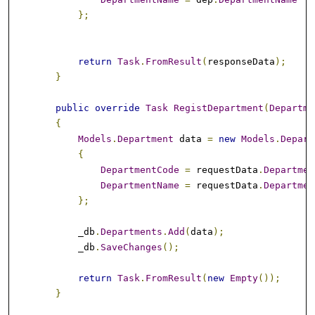
};
return
Task
.
FromResult
(
responseData
);
}
public
override
Task
RegistDepartment
(
Departme
{
Models
.
Department
 data 
=
new
Models
.
Depart
{
DepartmentCode
=
 requestData
.
Departmen
DepartmentName
=
 requestData
.
Departmen
};
            _db
.
Departments
.
Add
(
data
);
            _db
.
SaveChanges
();
return
Task
.
FromResult
(
new
Empty
());
}