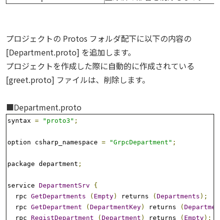
プロジェクトの Protos フォルダ配下に以下の内容の
[Department.proto] を追加します。
プロジェクトを作成した際に自動的に作成されている
[greet.proto] ファイルは、削除します。
■Department.proto
syntax 
=
"proto3"
;
option csharp_namespace 
=
"GrpcDepartment"
;
package department
;
service 
DepartmentSrv
{
  rpc 
GetDepartments
(
Empty
)
 returns 
(
Departments
);
  rpc 
GetDepartment
(
DepartmentKey
)
 returns 
(
Departmen
  rpc 
RegistDepartment
(
Department
)
 returns 
(
Empty
);