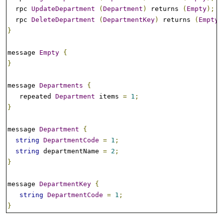
  rpc 
UpdateDepartment
(
Department
)
 returns 
(
Empty
);
  rpc 
DeleteDepartment
(
DepartmentKey
)
 returns 
(
Empty
)
}
message 
Empty
{
}
message 
Departments
{
   repeated 
Department
 items 
=
1
;
}
message 
Department
{
string
DepartmentCode
=
1
;
string
 departmentName 
=
2
;
}
message 
DepartmentKey
{
string
DepartmentCode
=
1
;
}