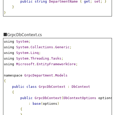
public
string
DepartmentName
{
get
;
set
;
}
}
}
■GrpcDbContext.cs
using 
System
;
using 
System
.
Collections
.
Generic
;
using 
System
.
Linq
;
using 
System
.
Threading
.
Tasks
;
using 
Microsoft
.
EntityFrameworkCore
;
namespace 
GrpcDepartment
.
Models
{
public
class
GrpcDbContext
:
DbContext
{
public
GrpcDbContext
(
DbContextOptions
 options
)
:
base
(
options
)
{
}