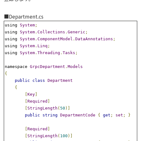
■Department.cs
using 
System
;
using 
System
.
Collections
.
Generic
;
using 
System
.
ComponentModel
.
DataAnnotations
;
using 
System
.
Linq
;
using 
System
.
Threading
.
Tasks
;
namespace 
GrpcDepartment
.
Models
{
public
class
Department
{
[
Key
]
[
Required
]
[
StringLength
(
50
)]
public
string
DepartmentCode
{
get
;
set
;
}
[
Required
]
[
StringLength
(
100
)]