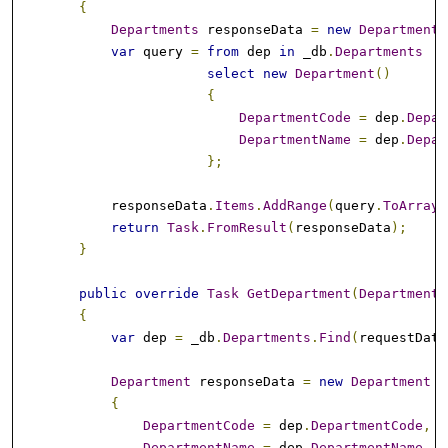
{
Departments
 responseData 
=
new
Departments
var
 query 
=
from
 dep 
in
 _db
.
Departments
select
new
Department
()
{
DepartmentCode
=
 dep
.
Depar
DepartmentName
=
 dep
.
Depar
};
            responseData
.
Items
.
AddRange
(
query
.
ToArray
(
return
Task
.
FromResult
(
responseData
);
}
public
override
Task
GetDepartment
(
DepartmentK
{
var
 dep 
=
 _db
.
Departments
.
Find
(
requestData
Department
 responseData 
=
new
Department
{
DepartmentCode
=
 dep
.
DepartmentCode
,
DepartmentName
=
 dep
.
DepartmentName