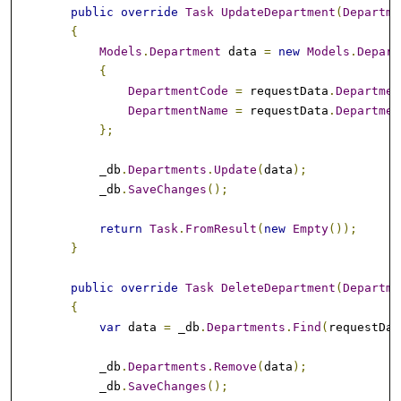
public
override
Task
UpdateDepartment
(
Departme
{
Models
.
Department
 data 
=
new
Models
.
Depart
{
DepartmentCode
=
 requestData
.
Departmen
DepartmentName
=
 requestData
.
Departmen
};
            _db
.
Departments
.
Update
(
data
);
            _db
.
SaveChanges
();
return
Task
.
FromResult
(
new
Empty
());
}
public
override
Task
DeleteDepartment
(
Departme
{
var
 data 
=
 _db
.
Departments
.
Find
(
requestDat
            _db
.
Departments
.
Remove
(
data
);
            _db
.
SaveChanges
();