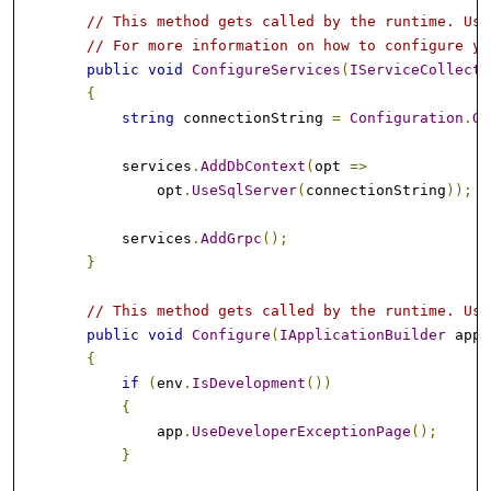
// This method gets called by the runtime. Use
// For more information on how to configure yo
public
void
ConfigureServices
(
IServiceCollecti
{
string
 connectionString 
=
Configuration
.
Ge
            services
.
AddDbContext
(
opt 
=>
                opt
.
UseSqlServer
(
connectionString
));
            services
.
AddGrpc
();
}
// This method gets called by the runtime. Use
public
void
Configure
(
IApplicationBuilder
 app
,
{
if
(
env
.
IsDevelopment
())
{
                app
.
UseDeveloperExceptionPage
();
}