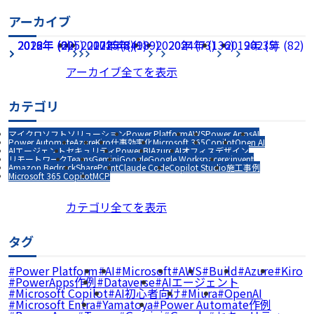
アーカイブ
2026年 (225)
2022年 (60)
2018年 (2)
2017年 (8)
2021年 (49)
2025年 (189)
2020年 (73)
2024年 (136)
2019年 (5)
2023年 (82)
アーカイブ全てを表示
カテゴリ
マイクロソフトソリューション
Power Platform
AWS
Power Apps
AI
Power Automate
Azure
Kiro
仕事効率化
Microsoft 365
Copilot
Open AI
AIエージェント
セキュリティ
Power BI
Azure AI
オフィスデザイン
リモートワーク
Teams
Gemini
Google
Google Workspace
re:invent
Amazon Bedrock
SharePoint
Claude Code
Copilot Studio
施工事例
Microsoft 365 Copilot
MCP
カテゴリ全てを表示
タグ
Power Platform
AI
Microsoft
AWS
Build
Azure
Kiro
PowerApps作例
Dataverse
AIエージェント
Microsoft Copilot
AI初心者向け
Miura
OpenAI
Microsoft Entra
Yamatoya
Power Automate作例