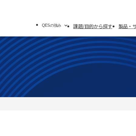
課題/目的から探す
製品・
QESの強み
QESの強み
システムソリューション
オフィスソリューション