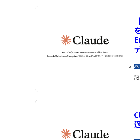
【
を
E
AW
記
C