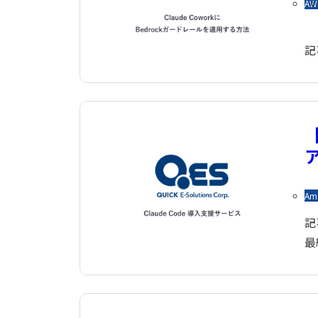
AW
記
【
Am
記
最