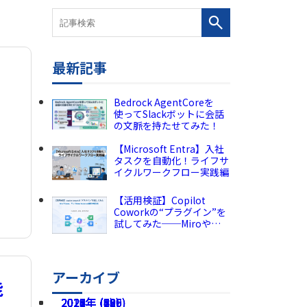
最新記事
Bedrock AgentCoreを
使ってSlackボットに会話
の文脈を持たせてみた！
【Microsoft Entra】入社
タスクを自動化！ライフサ
イクルワークフロー実践編
【活用検証】Copilot
Coworkの“プラグイン”を
試してみた──Miroや
Canva、そしてPower
Automate連携の現在地
アーカイブ
能
2026年 (225)
2025年 (189)
2024年 (136)
2023年 (82)
2022年 (60)
2021年 (49)
2020年 (73)
2019年 (5)
2018年 (2)
2017年 (8)