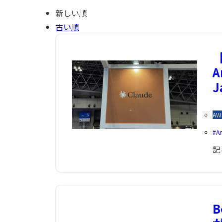
新しい順
古い順
【
A
J
AW
A
記
B