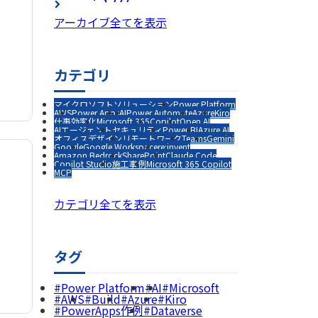
アーカイブ全てを表示
カテゴリ
マイクロソフトソリューション
Power Platform
AWS
Power Apps
AI
Power Automate
Azure
Kiro
仕事効率化
Microsoft 365
Copilot
Open AI
AIエージェント
セキュリティ
Power BI
Azure AI
オフィスデザイン
リモートワーク
Teams
Gemini
Google
Google Workspace
re:invent
Amazon Bedrock
SharePoint
Claude Code
Copilot Studio
施工事例
Microsoft 365 Copilot
と
MCP
カテゴリ全てを表示
タグ
Power Platform
AI
Microsoft
AWS
Build
Azure
Kiro
PowerApps作例
Dataverse