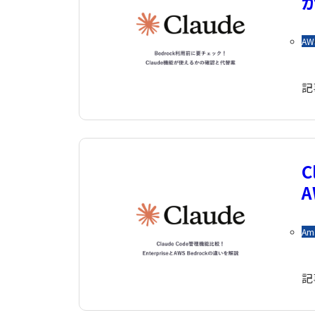
AW
記
C
A
Am
記