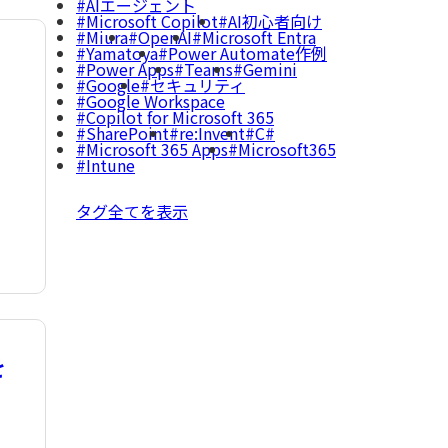
AIエージェント
Microsoft Copilot
AI初心者向け
Miura
OpenAI
Microsoft Entra
Yamatoya
Power Automate作例
Power Apps
Teams
Gemini
Google
セキュリティ
Google Workspace
Copilot for Microsoft 365
SharePoint
re:Invent
C#
Microsoft 365 Apps
Microsoft365
Intune
タグ全てを表示
を