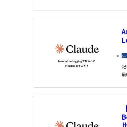
A
AW
記
最
【
B