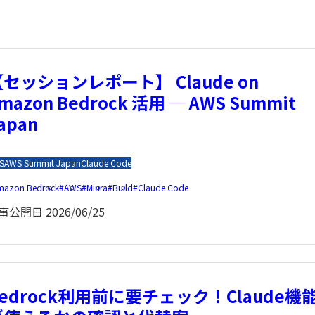
セッションレポート】 Claude on
mazon Bedrock 活用 ─ AWS Summit
apan
S
AWS Summit Japan
Claude Code
mazon Bedrock
AWS
Miura
Build
Claude Code
事公開日
2026/06/25
edrock利用前に要チェック！Claude機