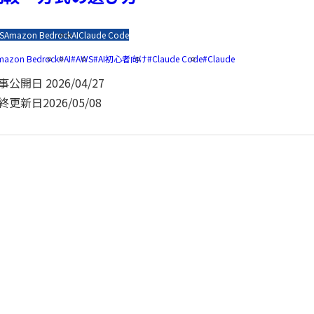
S
Amazon Bedrock
AI
Claude Code
mazon Bedrock
AI
AWS
AI初心者向け
Claude Code
Claude
事公開日
2026/04/27
終更新日
2026/05/08