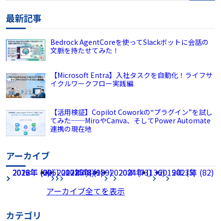
最新記事
Bedrock AgentCoreを使ってSlackボットに会話の
文脈を持たせてみた！
【Microsoft Entra】入社タスクを自動化！ライフサ
イクルワークフロー実践編
【活用検証】Copilot Coworkの“プラグイン”を試し
てみた──MiroやCanva、そしてPower Automate
連携の現在地
アーカイブ
2026年 (225)
2022年 (60)
2018年 (2)
2017年 (8)
2021年 (49)
2025年 (189)
2020年 (73)
2024年 (136)
2019年 (5)
2023年 (82)
アーカイブ全てを表示
カテゴリ