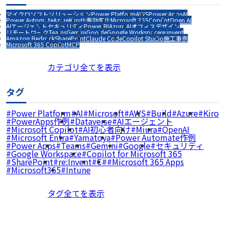
マイクロソフトソリューション
Power Platform
AWS
Power Apps
AI
Power Automate
Azure
Kiro
仕事効率化
Microsoft 365
Copilot
Open AI
AIエージェント
セキュリティ
Power BI
Azure AI
オフィスデザイン
リモートワーク
Teams
Gemini
Google
Google Workspace
re:invent
Amazon Bedrock
SharePoint
Claude Code
Copilot Studio
施工事例
Microsoft 365 Copilot
MCP
カテゴリ全てを表示
タグ
Power Platform
AI
Microsoft
AWS
Build
Azure
Kiro
PowerApps作例
Dataverse
AIエージェント
Microsoft Copilot
AI初心者向け
Miura
OpenAI
Microsoft Entra
Yamatoya
Power Automate作例
Power Apps
Teams
Gemini
Google
セキュリティ
Google Workspace
Copilot for Microsoft 365
SharePoint
re:Invent
C#
Microsoft 365 Apps
Microsoft365
Intune
タグ全てを表示