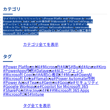
カテゴリ
マイクロソフトソリューション
Power Platform
AWS
Power Apps
AI
Power Automate
Azure
Kiro
仕事効率化
Microsoft 365
Copilot
Open AI
AIエージェント
セキュリティ
Power BI
Azure AI
オフィスデザイン
リモートワーク
Teams
Gemini
Google
Google Workspace
re:invent
Amazon Bedrock
SharePoint
Claude Code
Copilot Studio
施工事例
Microsoft 365 Copilot
MCP
カテゴリ全てを表示
タグ
Power Platform
AI
Microsoft
AWS
Build
Azure
Kiro
PowerApps作例
Dataverse
AIエージェント
Microsoft Copilot
AI初心者向け
Miura
OpenAI
Microsoft Entra
Yamatoya
Power Automate作例
Power Apps
Teams
Gemini
Google
セキュリティ
Google Workspace
Copilot for Microsoft 365
SharePoint
re:Invent
C#
Microsoft 365 Apps
Microsoft365
Intune
タグ全てを表示