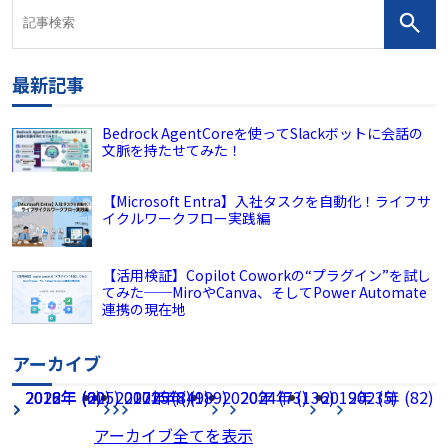
最新記事
Bedrock AgentCoreを使ってSlackボットに会話の
文脈を持たせてみた！
【Microsoft Entra】入社タスクを自動化！ライフサ
イクルワークフロー実践編
【活用検証】Copilot Coworkの“プラグイン”を試し
てみた──MiroやCanva、そしてPower Automate
連携の現在地
アーカイブ
2026年 (225)
2022年 (60)
2018年 (2)
2017年 (8)
2021年 (49)
2025年 (189)
2020年 (73)
2024年 (136)
2019年 (5)
2023年 (82)
アーカイブ全てを表示