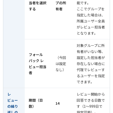
当者を選択
プの所
能です。
する
有者
ここでグループを
指定した場合は、
所属ユーザー全員
がレビュー担当者
となります。
対象グループに所
有者がいない等、
フォール
（今回
設定した担当者が
バック レ
は設定
存在しない場合に
ビュー担当
なし）
代理でレビューす
者
るユーザーを指定
できます。
レ
レビュー開始から
ビュー
期間（日
回答できる日数で
14
の繰り
数）
す（1～999日で
返しの
設定可能）。