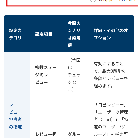
今回の
設定カ
シナリ
詳細・その他のオ
設定項目
テゴリ
オ設定
プション
値
（今回
有効にすること
複数ステー
は
で、最大3段階の
ジのレ
チェッ
多段階レビューを
ビュー
クな
組めます。
し）
レ
「自己レビュー」
ビュー
「ユーザーの管理
担当者
者（上司）」「特
の指定
定のユーザー/グ
レビュー担
グルー
ループ」も指定可