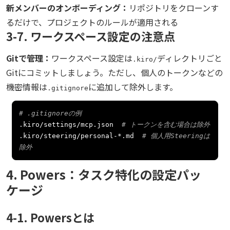
新メンバーのオンボーディング：
リポジトリをクローンす
るだけで、プロジェクトのルールが適用される
3-7. ワークスペース設定の注意点
Gitで管理：
ワークスペース設定は
ディレクトリごと
.kiro/
Gitにコミットしましょう。ただし、個人のトークンなどの
機密情報は
に追加して除外します。
.gitignore
# .gitignoreの例
.
kiro
/
settings
/
mcp
.
json  
# トークンを含む場合は除外
.
kiro
/
steering
/
personal
-*.
md  
# 個人用Steeringは
除外
4. Powers：タスク特化の設定パッ
ケージ
4-1. Powersとは