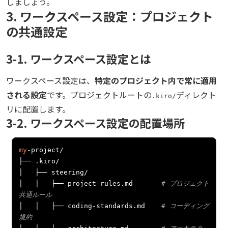
しましょう。
3. ワークスペース設定：プロジェクト
の共通設定
3-1. ワークスペース設定とは
ワークスペース設定は、
特定のプロジェクト内で常に適用
される設定
です。プロジェクトルートの
ディレクト
.kiro/
リに配置します。
3-2. ワークスペース設定の配置場所
my
-
project
/
├──
.
kiro
/
│
├──
 steering
/
│
│
├──
 project
-
rules
.
md       
# プロジェクト
共通ルール
│
│
├──
 coding
-
standards
.
md    
# コーディング
規約