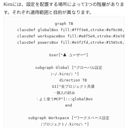
Kiroには、設定を配置する場所によって3つの階層がありま
す。それぞれ適用範囲と目的が異なります。
graph TB

    classDef globalBox fill:#fff3e0,stroke:#ef6c00,st
    classDef workspaceBox fill:#e8f5e9,stroke:#2e7d32
    classDef powersBox fill:#e3f2fd,stroke:#1565c0,st
    User["👤 ユーザー"]

    subgraph Global ["グローバル設定
（~/.kiro/）"]

        direction TB

        G1["全プロジェクト共通
・個人の好み
・よく使うMCP"]:::globalBox

    end

    subgraph Workspace ["ワークスペース設定
（プロジェクト/.kiro/）"]
