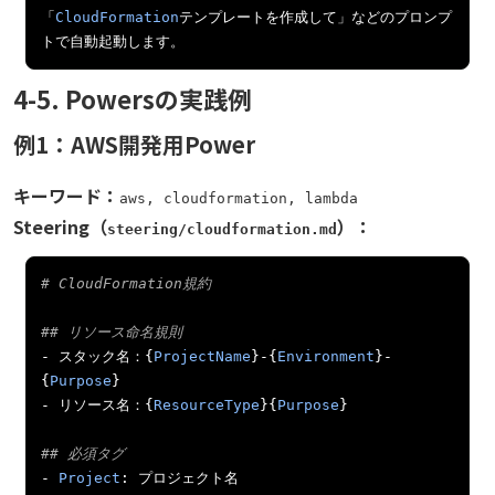
「
CloudFormation
テンプレートを作成して」などのプロンプ
トで自動起動します。
4-5. Powersの実践例
例1：AWS開発用Power
キーワード：
aws, cloudformation, lambda
Steering（
）：
steering/cloudformation.md
# CloudFormation規約
## リソース命名規則
-
スタック名：{
ProjectName
}-{
Environment
}-
{
Purpose
}
-
リソース名：{
ResourceType
}{
Purpose
}
## 必須タグ
-
Project
:
プロジェクト名