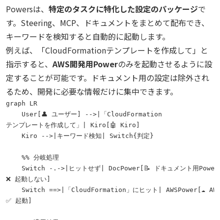
Powersは、
特定のタスクに特化した設定のパッケージ
で
す。Steering、MCP、ドキュメントをまとめて配布でき、
キーワードを検知すると自動的に起動します。
例えば、「CloudFormationテンプレートを作成して」と
指示すると、
AWS開発用Power
のみを起動させるように設
定することが可能です。ドキュメント用の設定は除外され
るため、開発に必要な情報だけに集中できます。
graph LR

    User[👤 ユーザー] -->|「CloudFormation
テンプレートを作成して」| Kiro[🤖 Kiro]

    Kiro -->|キーワード検知| Switch{判定}

    %% 分岐処理

    Switch -.->|ヒットせず| DocPower[📝 ドキュメント用Power
❌ 起動しない]

    Switch ==>|「CloudFormation」にヒット| AWSPower[☁️ A
✅ 起動]
