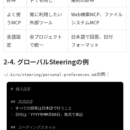
好み
トでも同じ
規則の好み
よく使
常に利用したい
Web検索MCP、ファイル
うMCP
外部ツール
システムMCP
言語設
全プロジェクト
日本語で回答、日付
定
で統一
フォーマット
2-4. グローバルSteeringの例
の例：
~/.kiro/steering/personal-preferences.md
# 個人設定
## 言語設定
-
すべての回答は日本語で行うこと
-
日付は「
YYYY
年
MM
月
DD
日」形式で表記
## コーディングスタイル