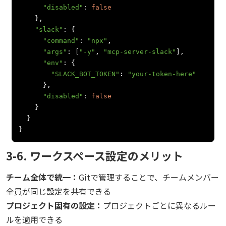
"disabled"
:
false
},
"slack"
:
{
"command"
:
"npx"
,
"args"
:
[
"-y"
,
"mcp-server-slack"
],
"env"
:
{
"SLACK_BOT_TOKEN"
:
"your-token-here"
},
"disabled"
:
false
}
}
}
3-6. ワークスペース設定のメリット
チーム全体で統一：
Gitで管理することで、チームメンバー
全員が同じ設定を共有できる
プロジェクト固有の設定：
プロジェクトごとに異なるルー
ルを適用できる