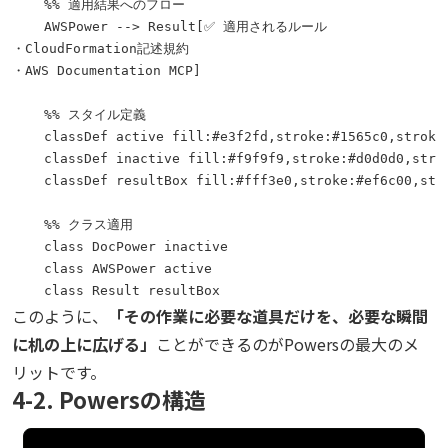
    %% 適用結果へのフロー

    AWSPower --> Result[✅ 適用されるルール
・CloudFormation記述規約
・AWS Documentation MCP]

    %% スタイル定義

    classDef active fill:#e3f2fd,stroke:#1565c0,stroke-
    classDef inactive fill:#f9f9f9,stroke:#d0d0d0,strok
    classDef resultBox fill:#fff3e0,stroke:#ef6c00,stro
    %% クラス適用

    class DocPower inactive

    class AWSPower active

このように、
「その作業に必要な道具だけを、必要な瞬間
に机の上に広げる」
ことができるのがPowersの最大のメ
リットです。
4-2. Powersの構造