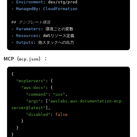
-
Environment
:
 dev
/
stg
/
-
ManagedBy
:
CloudFormation
## テンプレート構造
-
Parameters
:
環境ごとの変数
-
Resources
:
 AWS
リソース定義
-
Outputs
:
他スタックへの出力
MCP（
）：
mcp.json
{
"mcpServers"
:
{
"aws-docs"
:
{
"command"
:
"uvx"
,
"args"
:
[
"awslabs.aws-documentation-mcp-
server@latest"
],
"disabled"
:
false
}
}
}