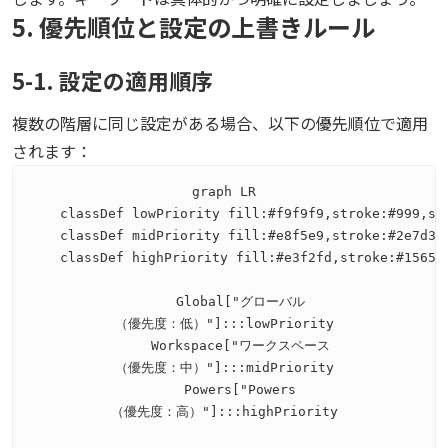
5. 優先順位と設定の上書きルール
5-1. 設定の適用順序
複数の階層に同じ設定がある場合、以下の優先順位で適用
されます：
graph LR

    classDef lowPriority fill:#f9f9f9,stroke:#999,str
    classDef midPriority fill:#e8f5e9,stroke:#2e7d32,
    classDef highPriority fill:#e3f2fd,stroke:#1565c0
    Global["グローバル
（優先度：低）"]:::lowPriority

    Workspace["ワークスペース
（優先度：中）"]:::midPriority

    Powers["Powers
（優先度：高）"]:::highPriority
