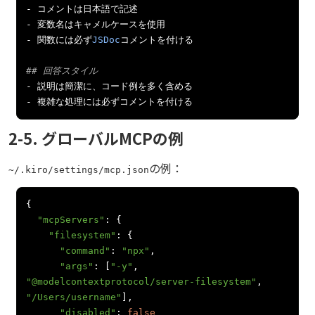
-
コメントは日本語で記述
-
変数名はキャメルケースを使用
-
関数には必ず
JSDoc
コメントを付ける
## 回答スタイル
-
説明は簡潔に、コード例を多く含める
-
複雑な処理には必ずコメントを付ける
2-5. グローバルMCPの例
の例：
~/.kiro/settings/mcp.json
{
"mcpServers"
:
{
"filesystem"
:
{
"command"
:
"npx"
,
"args"
:
[
"-y"
,
"@modelcontextprotocol/server-filesystem"
,
"/Users/username"
],
"disabled"
:
false