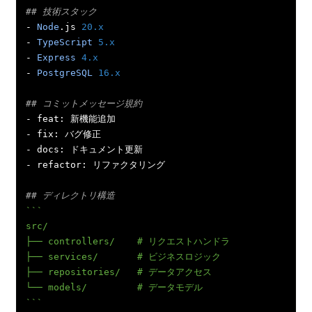
## 技術スタック
-
Node
.
js 
20.x
-
TypeScript
5.x
-
Express
4.x
-
PostgreSQL
16.x
## コミットメッセージ規約
-
 feat
:
新機能追加
-
 fix
:
バグ修正
-
 docs
:
ドキュメント更新
-
 refactor
:
リファクタリング
## ディレクトリ構造
```

src/

├── controllers/    # リクエストハンドラ

├── services/       # ビジネスロジック

├── repositories/   # データアクセス

└── models/         # データモデル

```