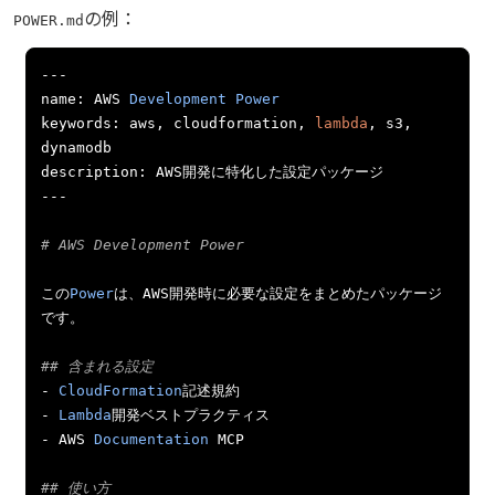
の例：
POWER.md
---
name
:
 AWS 
Development
Power
keywords
:
 aws
,
 cloudformation
,
lambda
,
 s3
,
dynamodb

description
:
 AWS
開発に特化した設定パッケージ
---
# AWS Development Power
この
Power
は、
AWS
開発時に必要な設定をまとめたパッケージ
です。
## 含まれる設定
-
CloudFormation
記述規約
-
Lambda
開発ベストプラクティス
-
 AWS 
Documentation
 MCP

## 使い方