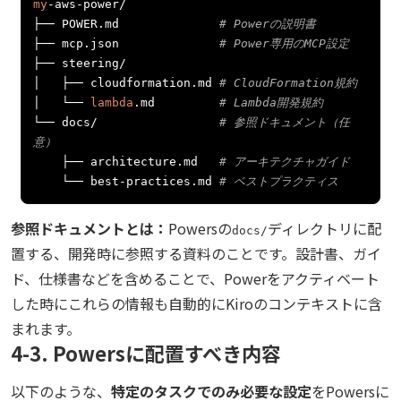
my
-
aws
-
power
/
├──
 POWER
.
md              
# Powerの説明書
├──
 mcp
.
json              
# Power専用のMCP設定
├──
 steering
/
│
├──
 cloudformation
.
md 
# CloudFormation規約
│
└──
lambda
.
md         
# Lambda開発規約
└──
 docs
/
# 参照ドキュメント（任
意）
├──
 architecture
.
md   
# アーキテクチャガイド
└──
 best
-
practices
.
md 
# ベストプラクティス
参照ドキュメントとは：
Powersの
ディレクトリに配
docs/
置する、開発時に参照する資料のことです。設計書、ガイ
ド、仕様書などを含めることで、Powerをアクティベート
した時にこれらの情報も自動的にKiroのコンテキストに含
まれます。
4-3. Powersに配置すべき内容
以下のような、
特定のタスクでのみ必要な設定
をPowersに