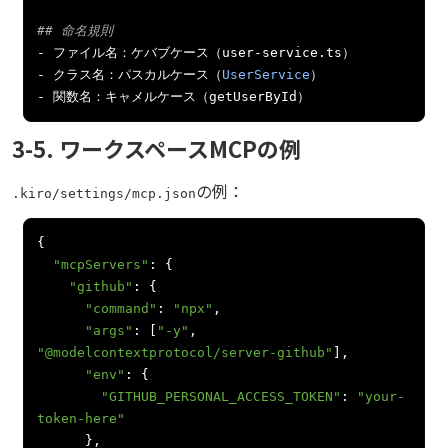
## 命名規則
-
ファイル名：ケバブケース（
user
-
service
.
ts
）
-
クラス名：パスカルケース（
UserService
）
-
関数名：キャメルケース（
getUserById
）
3-5. ワークスペースMCPの例
の例：
.kiro/settings/mcp.json
{
"mcpServers"
:
{
"github"
:
{
"command"
:
"npx"
,
"args"
:
[
"-y"
,
"@modelcontextprotocol/server-github"
],
"env"
:
{
"GITHUB_PERSONAL_ACCESS_TOKEN"
:
"your-
token-here"
},