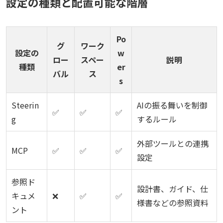
設定の種類と配置可能な階層
Po
グ
ワーク
設定の
w
ロー
スペー
説明
種類
er
バル
ス
s
Steerin
AIの振る舞いを制御
✅
✅
✅
g
するルール
外部ツールとの連携
MCP
✅
✅
✅
設定
参照ド
設計書、ガイド、仕
キュメ
❌
✅
✅
様書などの参照資料
ント