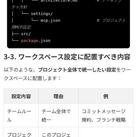
│
│
└──
 architecture
.
md        
# アーキテク
チャ方針
│
└──
 settings
/
│
└──
 mcp
.
json               
# プロジェクト
用MCP設定
├──
 src
/
└──
package
.
json
3-3. ワークスペース設定に配置すべき内容
以下のような、
プロジェクト全体で統一したい設定
をワー
クスペースに配置します：
設定内容
理由
例
チームルー
チーム全体で
コミットメッセージ
ル
統一
規約、ブランチ戦略
プロジェク
このプロジェ