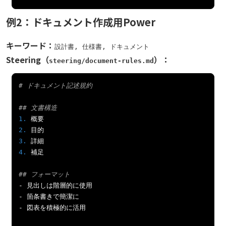
例2：ドキュメント作成用Power
キーワード：
設計書, 仕様書, ドキュメント
Steering（
）：
steering/document-rules.md
# ドキュメント記述規約
## 文書構造
1.
概要
2.
目的
3.
詳細
4.
補足
## フォーマット
-
見出しは階層的に使用
-
箇条書きで簡潔に
-
図表を積極的に活用