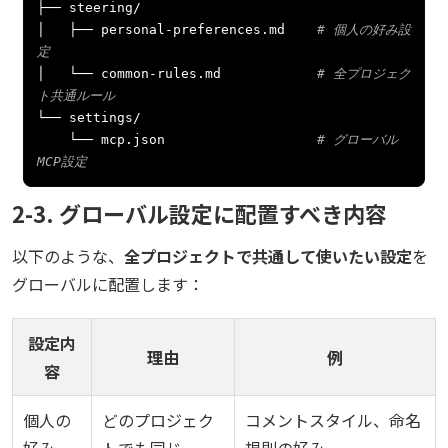
├──
 steering
/
│
├──
 personal
-
preferences
.
md    
# 個人の好み設
定
│
└──
 common
-
rules
.
md            
# 全プロジェク
ト共通ルール
└──
 settings
/
└──
 mcp
.
json                   
# グローバル
MCP設定
2-3. グローバル設定に配置すべき内容
以下のような、
全プロジェクトで共通して使いたい設定
を
グローバルに配置します：
設定内
理由
例
容
個人の
どのプロジェク
コメントスタイル、命名