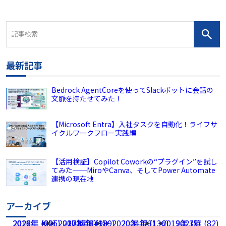
最新記事
Bedrock AgentCoreを使ってSlackボットに会話の
文脈を持たせてみた！
【Microsoft Entra】入社タスクを自動化！ライフサ
イクルワークフロー実践編
【活用検証】Copilot Coworkの“プラグイン”を試し
てみた──MiroやCanva、そしてPower Automate
連携の現在地
アーカイブ
2026年 (225)
2022年 (60)
2018年 (2)
2017年 (8)
2021年 (49)
2025年 (189)
2020年 (73)
2024年 (136)
2019年 (5)
2023年 (82)