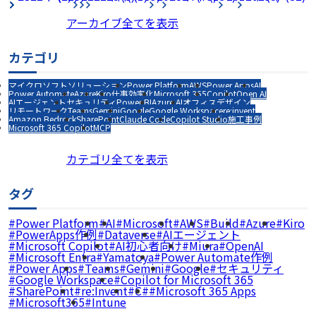
アーカイブ全てを表示
カテゴリ
マイクロソフトソリューション
Power Platform
AWS
Power Apps
AI
Power Automate
Azure
Kiro
仕事効率化
Microsoft 365
Copilot
Open AI
AIエージェント
セキュリティ
Power BI
Azure AI
オフィスデザイン
リモートワーク
Teams
Gemini
Google
Google Workspace
re:invent
Amazon Bedrock
SharePoint
Claude Code
Copilot Studio
施工事例
Microsoft 365 Copilot
MCP
カテゴリ全てを表示
タグ
Power Platform
AI
Microsoft
AWS
Build
Azure
Kiro
PowerApps作例
Dataverse
AIエージェント
Microsoft Copilot
AI初心者向け
Miura
OpenAI
Microsoft Entra
Yamatoya
Power Automate作例
Power Apps
Teams
Gemini
Google
セキュリティ
Google Workspace
Copilot for Microsoft 365
SharePoint
re:Invent
C#
Microsoft 365 Apps
Microsoft365
Intune