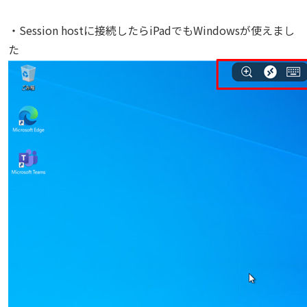
・Session hostに接続したらiPadでもWindowsが使えまし
た