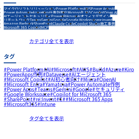
マイクロソフトソリューション
Power Platform
AWS
Power Apps
AI
Power Automate
Azure
Kiro
仕事効率化
Microsoft 365
Copilot
Open AI
AIエージェント
セキュリティ
Power BI
Azure AI
オフィスデザイン
リモートワーク
Teams
Gemini
Google
Google Workspace
re:invent
Amazon Bedrock
SharePoint
Claude Code
Copilot Studio
施工事例
Microsoft 365 Copilot
MCP
カテゴリ全てを表示
タグ
Power Platform
AI
Microsoft
AWS
Build
Azure
Kiro
PowerApps作例
Dataverse
AIエージェント
Microsoft Copilot
AI初心者向け
Miura
OpenAI
Microsoft Entra
Yamatoya
Power Automate作例
Power Apps
Teams
Gemini
Google
セキュリティ
Google Workspace
Copilot for Microsoft 365
SharePoint
re:Invent
C#
Microsoft 365 Apps
Microsoft365
Intune
タグ全てを表示