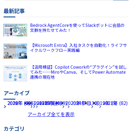
最新記事
Bedrock AgentCoreを使ってSlackボットに会話の
文脈を持たせてみた！
【Microsoft Entra】入社タスクを自動化！ライフサ
イクルワークフロー実践編
【活用検証】Copilot Coworkの“プラグイン”を試し
てみた──MiroやCanva、そしてPower Automate
連携の現在地
アーカイブ
2026年 (225)
2022年 (60)
2018年 (2)
2017年 (8)
2021年 (49)
2025年 (189)
2020年 (73)
2024年 (136)
2019年 (5)
2023年 (82)
アーカイブ全てを表示
カテゴリ