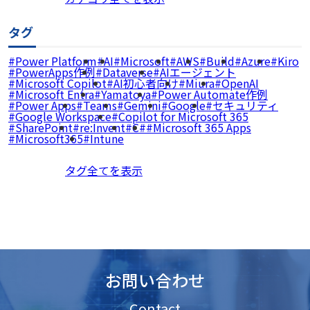
タグ
Power Platform
AI
Microsoft
AWS
Build
Azure
Kiro
PowerApps作例
Dataverse
AIエージェント
Microsoft Copilot
AI初心者向け
Miura
OpenAI
Microsoft Entra
Yamatoya
Power Automate作例
Power Apps
Teams
Gemini
Google
セキュリティ
Google Workspace
Copilot for Microsoft 365
SharePoint
re:Invent
C#
Microsoft 365 Apps
Microsoft365
Intune
タグ全てを表示
お問い合わせ
Contact