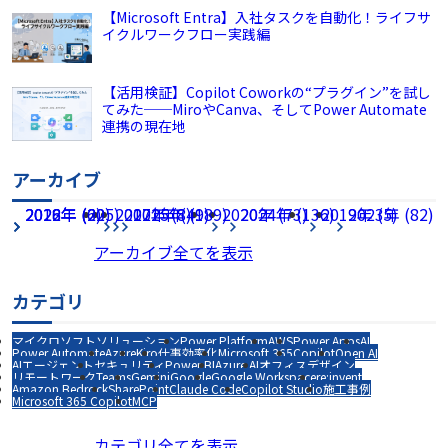
【Microsoft Entra】入社タスクを自動化！ライフサ
イクルワークフロー実践編
【活用検証】Copilot Coworkの“プラグイン”を試し
てみた──MiroやCanva、そしてPower Automate
連携の現在地
アーカイブ
2026年 (225)
2022年 (60)
2018年 (2)
2017年 (8)
2021年 (49)
2025年 (189)
2020年 (73)
2024年 (136)
2019年 (5)
2023年 (82)
アーカイブ全てを表示
カテゴリ
マイクロソフトソリューション
Power Platform
AWS
Power Apps
AI
Power Automate
Azure
Kiro
仕事効率化
Microsoft 365
Copilot
Open AI
AIエージェント
セキュリティ
Power BI
Azure AI
オフィスデザイン
リモートワーク
Teams
Gemini
Google
Google Workspace
re:invent
Amazon Bedrock
SharePoint
Claude Code
Copilot Studio
施工事例
Microsoft 365 Copilot
MCP
カテゴリ全てを表示