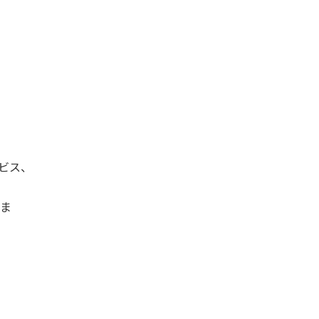
ビス、
ま