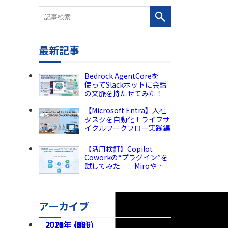
最新記事
Bedrock AgentCoreを
使ってSlackボットに会話
の文脈を持たせてみた！
【Microsoft Entra】入社
タスクを自動化！ライフサ
イクルワークフロー実践編
【活用検証】Copilot
Coworkの“プラグイン”を
試してみた──Miroや
Canva、そしてPower
Automate連携の現在地
アーカイブ
2026年 (225)
2025年 (189)
2024年 (136)
2023年 (82)
2022年 (60)
2021年 (49)
2020年 (73)
2019年 (5)
2018年 (2)
2017年 (8)