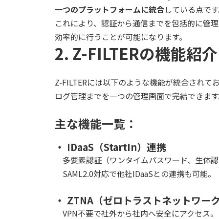
一つのプラットフォームに統合
している点です
これにより、認証から通信までを包括的に管理
効率的に行うことが可能になります。
2. Z-FILTERの機能紹介
Z-FILTERには以下のような機能が統合され
ログ管理までを一つの管理画面で完結できます
主な機能一覧：
・ IDaaS（StartIn）連携
多要素認証（ワンタイムパスワード、生体認
SAML2.0
対応で他社
IDaaS
との連携も可能。
・ ZTNA（ゼロトラストネットワー
VPN不要で社外から社内へ安全にアクセス。