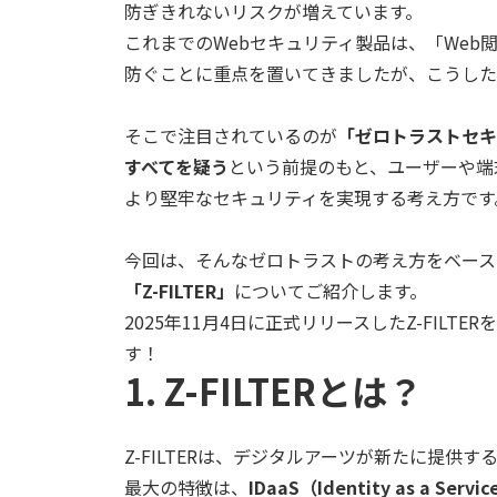
防ぎきれないリスクが増えています。
これまでの
Web
セキュリティ製品は、「
Web
防ぐことに重点を置いてきましたが、こうした
そこで注目されているのが
「ゼロトラストセキ
すべてを疑う
という前提のもと、ユーザーや端
より堅牢なセキュリティを実現する考え方です
今回は、そんなゼロトラストの考え方をベース
「
Z-FILTER
」
についてご紹介します。
2025年
11
月
4
日に正式リリースした
Z-FILTER
を
す！
1. Z-FILTERとは？
Z-FILTERは、デジタルアーツが新たに提
最大の特徴は、
IDaaS
（
Identity as a Servic