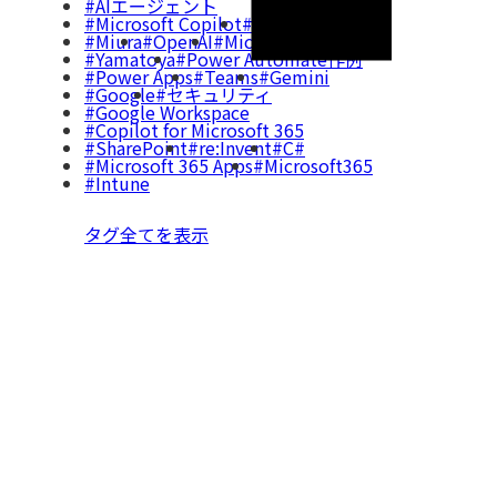
AIエージェント
Microsoft Copilot
AI初心者向け
Miura
OpenAI
Microsoft Entra
Yamatoya
Power Automate作例
Power Apps
Teams
Gemini
Google
セキュリティ
Google Workspace
Copilot for Microsoft 365
SharePoint
re:Invent
C#
Microsoft 365 Apps
Microsoft365
Intune
タグ全てを表示