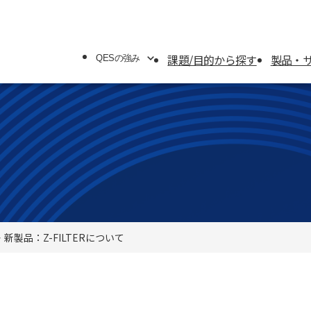
課題/目的から探す
製品・
QESの強み
QESの強み
システムソリューション
オフィスソリューション
新製品：Z-FILTERについて