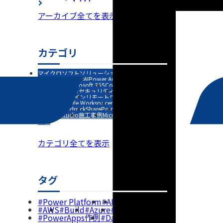
アーカイブ全てを表示
カテゴリ
マイクロソフトソリューション
Power Platform
AWS
Power Apps
AI
Power Automate
Azure
Kiro
仕事効率化
Microsoft 365
Copilot
Open AI
AIエージェント
セキュリティ
Power BI
Azure AI
オフィスデザイン
リモートワーク
Teams
Gemini
Google
Google Workspace
re:invent
Amazon Bedrock
SharePoint
Claude Code
Copilot Studio
施工事例
Microsoft 365 Copilot
MCP
カテゴリ全てを表示
タグ
Power Platform
AI
Microsoft
AWS
Build
Azure
Kiro
PowerApps作例
Dataverse