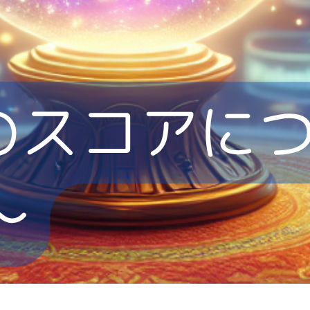
AIエージェント
Microsoft Copilot
AI初心者向け
Miura
OpenAI
Microsoft Entra
Yamatoya
Power Automate作例
Power Apps
Teams
Gemini
Google
セキュリティ
Google Workspace
Copilot for Microsoft 365
SharePoint
re:Invent
C#
Microsoft 365 Apps
Microsoft365
Intune
タグ全てを表示