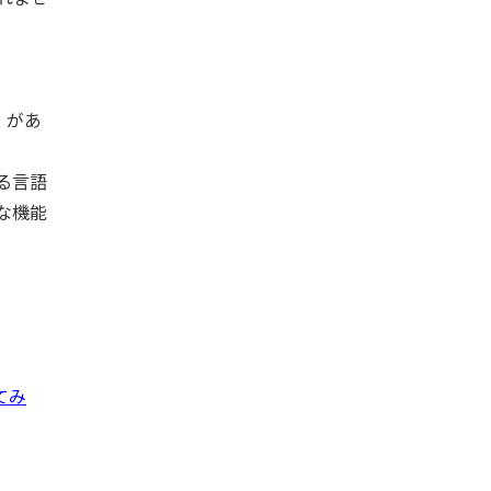
）」があ
れる言語
な機能
してみ