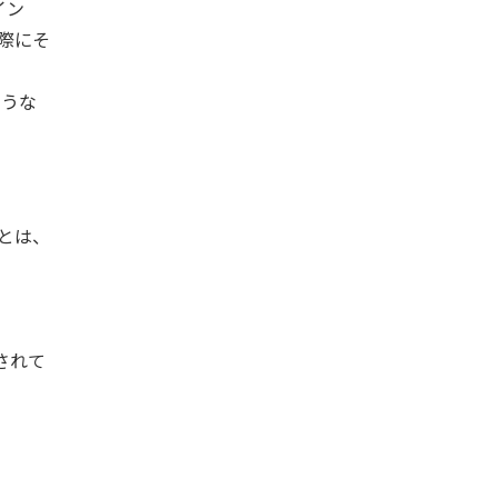
イン
際にそ
ような
とは、
載されて