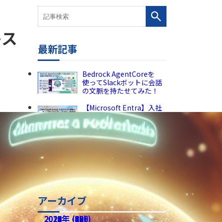
キス
最新記事
Bedrock AgentCoreを
使ってSlackボットに会話
の文脈を持たせてみた！
【Microsoft Entra】入社
タスクを自動化！ライフサ
イクルワークフロー実践編
【活用検証】Copilot
Coworkの“プラグイン”を
試してみた──Miroや
Canva、そしてPower
Automate連携の現在地
アーカイブ
2026年 (225)
2025年 (189)
2024年 (136)
2023年 (82)
2022年 (60)
2021年 (49)
2020年 (73)
2019年 (5)
2018年 (2)
2017年 (8)