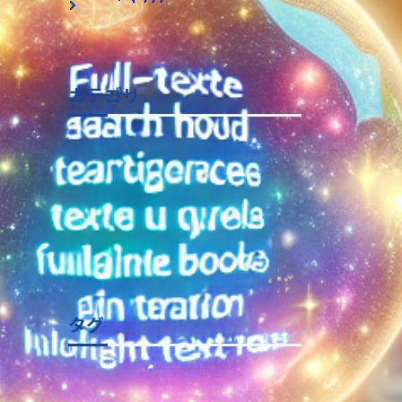
アーカイブ全てを表示
カテゴリ
マイクロソフトソリューション
Power Platform
AWS
Power Apps
AI
Power Automate
Azure
Kiro
仕事効率化
Microsoft 365
Copilot
Open AI
AIエージェント
セキュリティ
Power BI
Azure AI
オフィスデザイン
リモートワーク
Teams
Gemini
Google
Google Workspace
re:invent
Amazon Bedrock
SharePoint
Claude Code
Copilot Studio
施工事例
Microsoft 365 Copilot
MCP
カテゴリ全てを表示
タグ
Power Platform
AI
Microsoft
AWS
Build
Azure
Kiro
PowerApps作例
Dataverse