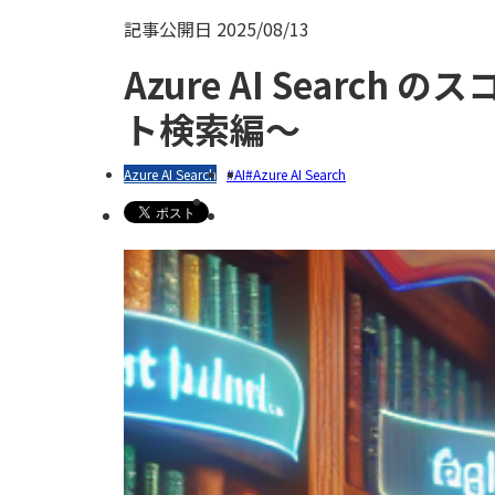
記事公開日
2025/08/13
Azure AI Sear
ト検索編～
Azure AI Search
AI
Azure AI Search