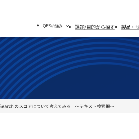
課題/目的から探す
製品・
QESの強み
QESの強み
システムソリューション
オフィスソリューション
 AI Search のスコアについて考えてみる ～テキスト検索編～