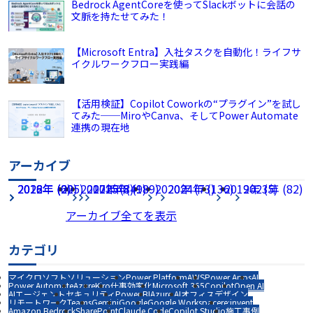
Bedrock AgentCoreを使ってSlackボットに会話の
文脈を持たせてみた！
【Microsoft Entra】入社タスクを自動化！ライフサ
イクルワークフロー実践編
【活用検証】Copilot Coworkの“プラグイン”を試し
てみた──MiroやCanva、そしてPower Automate
連携の現在地
アーカイブ
2026年 (225)
2022年 (60)
2018年 (2)
2017年 (8)
2021年 (49)
2025年 (189)
2020年 (73)
2024年 (136)
2019年 (5)
2023年 (82)
アーカイブ全てを表示
カテゴリ
マイクロソフトソリューション
Power Platform
AWS
Power Apps
AI
Power Automate
Azure
Kiro
仕事効率化
Microsoft 365
Copilot
Open AI
AIエージェント
セキュリティ
Power BI
Azure AI
オフィスデザイン
リモートワーク
Teams
Gemini
Google
Google Workspace
re:invent
Amazon Bedrock
SharePoint
Claude Code
Copilot Studio
施工事例