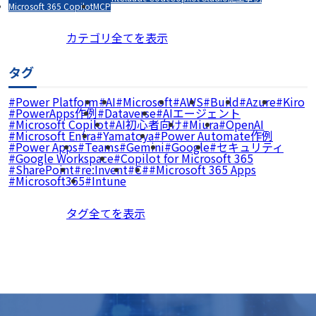
Microsoft 365 Copilot
MCP
カテゴリ全てを表示
タグ
Power Platform
AI
Microsoft
AWS
Build
Azure
Kiro
PowerApps作例
Dataverse
AIエージェント
Microsoft Copilot
AI初心者向け
Miura
OpenAI
Microsoft Entra
Yamatoya
Power Automate作例
Power Apps
Teams
Gemini
Google
セキュリティ
Google Workspace
Copilot for Microsoft 365
SharePoint
re:Invent
C#
Microsoft 365 Apps
Microsoft365
Intune
タグ全てを表示