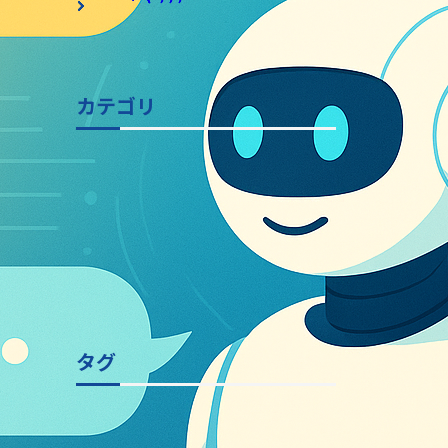
アーカイブ全てを表示
カテゴリ
マイクロソフトソリューション
Power Platform
AWS
Power Apps
AI
Power Automate
Azure
Kiro
仕事効率化
Microsoft 365
Copilot
Open AI
AIエージェント
セキュリティ
Power BI
Azure AI
オフィスデザイン
リモートワーク
Teams
Gemini
Google
Google Workspace
re:invent
Amazon Bedrock
SharePoint
Claude Code
Copilot Studio
施工事例
Microsoft 365 Copilot
MCP
カテゴリ全てを表示
タグ
Power Platform
AI
Microsoft
AWS
Build
Azure
Kiro
PowerApps作例
Dataverse