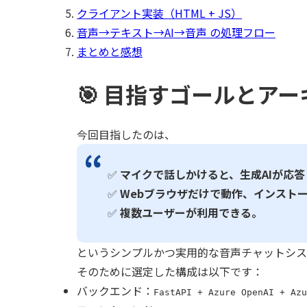
クライアント実装（HTML + JS）
音声→テキスト→AI→音声 の処理フロー
まとめと感想
🎯 目指すゴールとア
今回目指したのは、
✅
マイクで話しかけると、生成AIが応
✅
Webブラウザだけで動作、インスト
✅
複数ユーザーが利用できる。
というシンプルかつ実用的な音声チャットシス
そのために選定した構成は以下です：
バックエンド：
FastAPI + Azure OpenAI + Azu