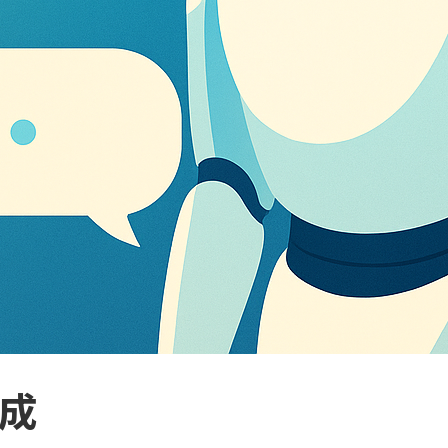
AIエージェント
Microsoft Copilot
AI初心者向け
Miura
OpenAI
Microsoft Entra
Yamatoya
Power Automate作例
Power Apps
Teams
Gemini
Google
セキュリティ
Google Workspace
Copilot for Microsoft 365
SharePoint
re:Invent
C#
Microsoft 365 Apps
Microsoft365
Intune
タグ全てを表示
生成