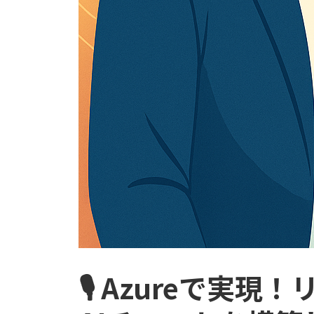
🎙️ Azureで