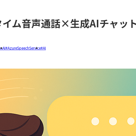
ルタイム音声通話×生成AIチャッ
nAI
AzureSpeechService
AI