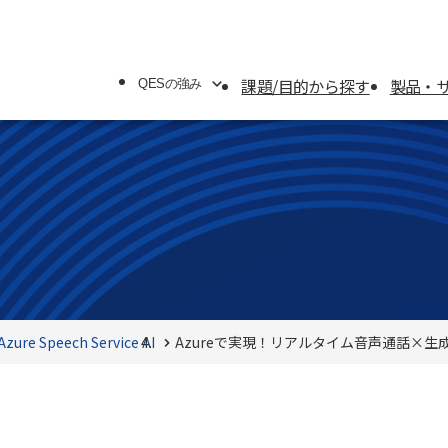
課題/目的から探す
製品・
QESの強み
QESの強み
システムソリューション
オフィスソリューション
Azure Speech Service
AI
Azureで実現！リアルタイム音声通話×生