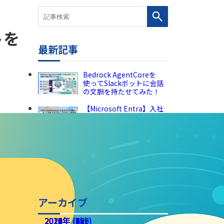
トを
最新記事
Bedrock AgentCoreを
使ってSlackボットに会話
の文脈を持たせてみた！
【Microsoft Entra】入社
タスクを自動化！ライフサ
イクルワークフロー実践編
【活用検証】Copilot
Coworkの“プラグイン”を
試してみた──Miroや
Canva、そしてPower
Automate連携の現在地
アーカイブ
2026年 (225)
2025年 (189)
2024年 (136)
2023年 (82)
2022年 (60)
2021年 (49)
2020年 (73)
2019年 (5)
2018年 (2)
2017年 (8)