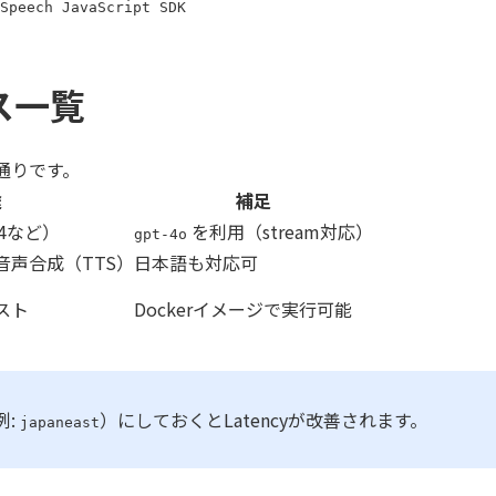
Speech JavaScript SDK
ース一覧
通りです。
途
補足
-4など）
を利用（stream対応）
gpt-4o
音声合成（TTS）
日本語も対応可
スト
Dockerイメージで実行可能
例:
）にしておくとLatencyが改善されます。
japaneast