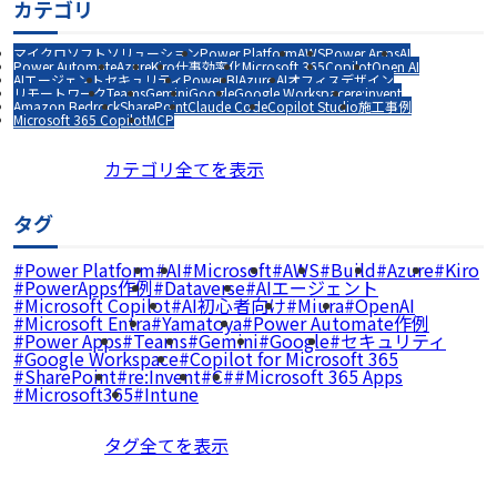
カテゴリ
マイクロソフトソリューション
Power Platform
AWS
Power Apps
AI
Power Automate
Azure
Kiro
仕事効率化
Microsoft 365
Copilot
Open AI
AIエージェント
セキュリティ
Power BI
Azure AI
オフィスデザイン
リモートワーク
Teams
Gemini
Google
Google Workspace
re:invent
Amazon Bedrock
SharePoint
Claude Code
Copilot Studio
施工事例
Microsoft 365 Copilot
MCP
カテゴリ全てを表示
タグ
Power Platform
AI
Microsoft
AWS
Build
Azure
Kiro
PowerApps作例
Dataverse
AIエージェント
Microsoft Copilot
AI初心者向け
Miura
OpenAI
Microsoft Entra
Yamatoya
Power Automate作例
Power Apps
Teams
Gemini
Google
セキュリティ
Google Workspace
Copilot for Microsoft 365
SharePoint
re:Invent
C#
Microsoft 365 Apps
Microsoft365
Intune
タグ全てを表示