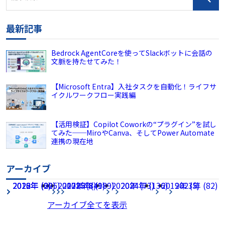
最新記事
Bedrock AgentCoreを使ってSlackボットに会話の
文脈を持たせてみた！
【Microsoft Entra】入社タスクを自動化！ライフサ
イクルワークフロー実践編
【活用検証】Copilot Coworkの“プラグイン”を試し
てみた──MiroやCanva、そしてPower Automate
連携の現在地
アーカイブ
2026年 (225)
2022年 (60)
2018年 (2)
2017年 (8)
2021年 (49)
2025年 (189)
2020年 (73)
2024年 (136)
2019年 (5)
2023年 (82)
アーカイブ全てを表示