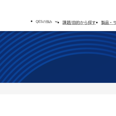
課題/目的から探す
製品・
QESの強み
QESの強み
システムソリューション
オフィスソリューション