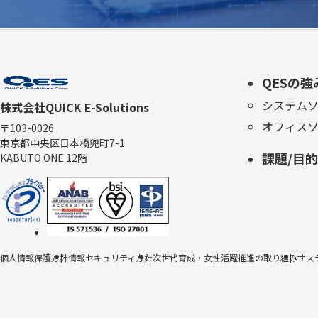
QESの強
システム
株式会社QUICK E-Solutions
オフィス
〒103-0026
東京都中央区日本橋兜町7-1
課題/目
KABUTO ONE 12階
個人情報保護方針
情報セキュリティ方針
次世代育成・女性活躍推進の取り組み
サス